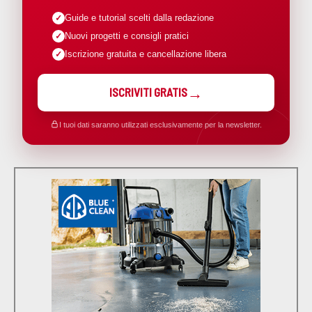
Guide e tutorial scelti dalla redazione
Nuovi progetti e consigli pratici
Iscrizione gratuita e cancellazione libera
ISCRIVITI GRATIS
I tuoi dati saranno utilizzati esclusivamente per la newsletter.