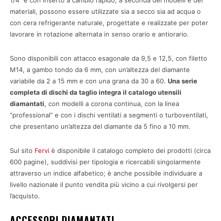
1/4” e con inserto a cambio rapido, a seconda dei modelli e dei
materiali, possono essere utilizzate sia a secco sia ad acqua o
con cera refrigerante naturale, progettate e realizzate per poter
lavorare in rotazione alternata in senso orario e antiorario.
Sono disponibili con attacco esagonale da 9,5 e 12,5, con filetto
M14, a gambo tondo da 6 mm, con un’altezza del diamante
variabile da 2 a 15 mm e con una grana da 30 a 60.
Una serie
completa di dischi da taglio integra il catalogo utensili
diamantati
, con modelli a corona continua, con la linea
“professional” e con i dischi ventilati a segmenti o turboventilati,
che presentano un’altezza del diamante da 5 fino a 10 mm.
Sul sito
Fervi
è disponibile il catalogo completo dei prodotti (circa
600 pagine), suddivisi per tipologia e ricercabili singolarmente
attraverso un indice alfabetico; è anche possibile individuare a
livello nazionale il punto vendita più vicino a cui rivolgersi per
l’acquisto.
ACCESSORI DIAMANTATI