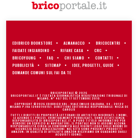
EDIBRICO BOOKSTORE
ALMANACCO
BRICOCENTRI
FAIDATE INGIARDINO
RIFARE CASA
CRC
BRICOYOUNG
FAQ
CHI SIAMO
CONTATTI
PUBBLICITÀ
SITEMAP
IDEE, PROGETTI, GUIDE
DOMANDE COMUNI SUL FAI DA TE
BRICOPORTALE © 2026
BRICOPORTALE.IT È TESTATA GIORNALISTICA REGISTRAZIONE TRIBUNALE DI
MILANO, N° 467 DEL 17 SETTEMBRE 2010.
COPYRIGHT ©2026 EDIBRICO SRL - VIALE EMILIO CALDARA, 44 - 20122
MILANO P.IVA 12980140151. DIRETTORE EDITORIALE RESPONSABILE: NICLA DE
CAROLIS
TUTTI I DIRITTI DI PROPRIETÀ LETTERARI ED ARTISTICI RISERVATI. I NOMI,
LE AZIENDE E I PREZZI, EVENTUALMENTE PUBBLICATI, SONO CITATI SENZA
RESPONSABILITÀ DI BRICOPORTALE.IT, A PURO TITOLO INFORMATIVO PER
RENDERE UN SERVIZIO AI NAVIGATORI. IL PORTALE NON SI ASSUME ALCUNA
RESPONSABILITÀ CIRCA LA CONFORMITÀ ALLE VIGENTI LEGGI SULLE NORME DI
SICUREZZA DELLE REALIZZAZIONI. NEL SITO SONO PRESENTI PRODOTTI
AMAZON; IN QUALITÀ DI AFFILIATO AMAZON RICEVIAMO UN GUADAGNO DAGLI
ACQUISTI IDONEI.