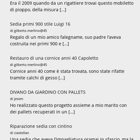
Era il 2009 quando da un rigattiere trovai questo mobiletto
di pioppo, della misura […]
Sedia primi 900 stile Luigi 16
di gilberto.merlino@45
Regalo di un mio amico falegname, suo padre l’aveva
costruita nei primi 900 e […]
Restauro di una cornice anni 40 Capoletto
di gilberto.merlino@45
Cornice anni 40 come è stata trovata, sono state rifatte
tramite calchi di gesso […]
DIVANO DA GIARDINO CON PALLETS
di jessm
Ho realizzato questo progetto assieme a mio marito con
dei pallets recuperati in un […]
Riparazione sedia con cintino
di ciastellan
Una sedia che aveva l’impagliatura oramai in sfascio, ma la