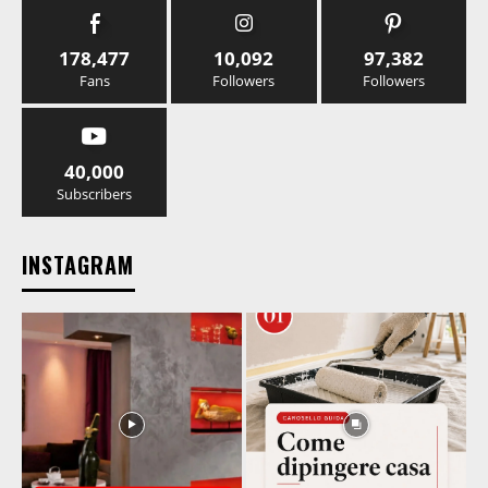
178,477
10,092
97,382
Fans
Followers
Followers
40,000
Subscribers
INSTAGRAM