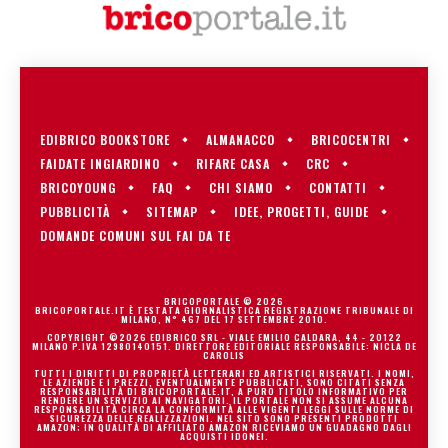
EDIBRICO BOOKSTORE
ALMANACCO
BRICOCENTRI
FAIDATE INGIARDINO
RIFARE CASA
CRC
BRICOYOUNG
FAQ
CHI SIAMO
CONTATTI
PUBBLICITÀ
SITEMAP
IDEE, PROGETTI, GUIDE
DOMANDE COMUNI SUL FAI DA TE
BRICOPORTALE © 2026
BRICOPORTALE.IT È TESTATA GIORNALISTICA REGISTRAZIONE TRIBUNALE DI
MILANO, N° 467 DEL 17 SETTEMBRE 2010.
COPYRIGHT ©2026 EDIBRICO SRL - VIALE EMILIO CALDARA, 44 - 20122
MILANO P.IVA 12980140151. DIRETTORE EDITORIALE RESPONSABILE: NICLA DE
CAROLIS
TUTTI I DIRITTI DI PROPRIETÀ LETTERARI ED ARTISTICI RISERVATI. I NOMI,
LE AZIENDE E I PREZZI, EVENTUALMENTE PUBBLICATI, SONO CITATI SENZA
RESPONSABILITÀ DI BRICOPORTALE.IT, A PURO TITOLO INFORMATIVO PER
RENDERE UN SERVIZIO AI NAVIGATORI. IL PORTALE NON SI ASSUME ALCUNA
RESPONSABILITÀ CIRCA LA CONFORMITÀ ALLE VIGENTI LEGGI SULLE NORME DI
SICUREZZA DELLE REALIZZAZIONI. NEL SITO SONO PRESENTI PRODOTTI
AMAZON; IN QUALITÀ DI AFFILIATO AMAZON RICEVIAMO UN GUADAGNO DAGLI
ACQUISTI IDONEI.