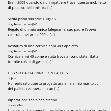
Era il 2009 quando da un rigattiere trovai questo mobiletto
di pioppo, della misura […]
Sedia primi 900 stile Luigi 16
di gilberto.merlino@45
Regalo di un mio amico falegname, suo padre l’aveva
costruita nei primi 900 e […]
Restauro di una cornice anni 40 Capoletto
di gilberto.merlino@45
Cornice anni 40 come è stata trovata, sono state rifatte
tramite calchi di gesso […]
DIVANO DA GIARDINO CON PALLETS
di jessm
Ho realizzato questo progetto assieme a mio marito con
dei pallets recuperati in un […]
Riparazione sedia con cintino
di ciastellan
Una sedia che aveva l’impagliatura oramai in sfascio, ma la