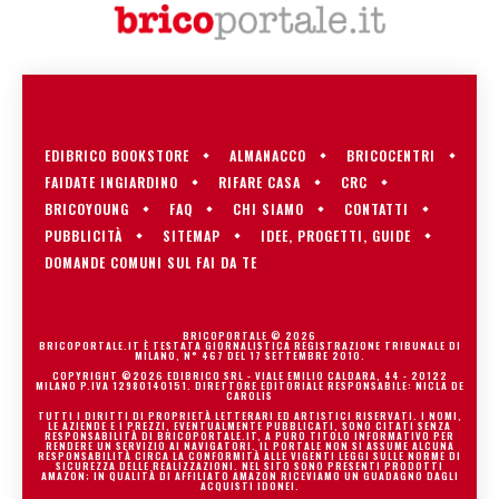
EDIBRICO BOOKSTORE
ALMANACCO
BRICOCENTRI
FAIDATE INGIARDINO
RIFARE CASA
CRC
BRICOYOUNG
FAQ
CHI SIAMO
CONTATTI
PUBBLICITÀ
SITEMAP
IDEE, PROGETTI, GUIDE
DOMANDE COMUNI SUL FAI DA TE
BRICOPORTALE © 2026
BRICOPORTALE.IT È TESTATA GIORNALISTICA REGISTRAZIONE TRIBUNALE DI
MILANO, N° 467 DEL 17 SETTEMBRE 2010.
COPYRIGHT ©2026 EDIBRICO SRL - VIALE EMILIO CALDARA, 44 - 20122
MILANO P.IVA 12980140151. DIRETTORE EDITORIALE RESPONSABILE: NICLA DE
CAROLIS
TUTTI I DIRITTI DI PROPRIETÀ LETTERARI ED ARTISTICI RISERVATI. I NOMI,
LE AZIENDE E I PREZZI, EVENTUALMENTE PUBBLICATI, SONO CITATI SENZA
RESPONSABILITÀ DI BRICOPORTALE.IT, A PURO TITOLO INFORMATIVO PER
RENDERE UN SERVIZIO AI NAVIGATORI. IL PORTALE NON SI ASSUME ALCUNA
RESPONSABILITÀ CIRCA LA CONFORMITÀ ALLE VIGENTI LEGGI SULLE NORME DI
SICUREZZA DELLE REALIZZAZIONI. NEL SITO SONO PRESENTI PRODOTTI
AMAZON; IN QUALITÀ DI AFFILIATO AMAZON RICEVIAMO UN GUADAGNO DAGLI
ACQUISTI IDONEI.