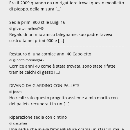
Era il 2009 quando da un rigattiere trovai questo mobiletto
di pioppo, della misura […]
Sedia primi 900 stile Luigi 16
di gilberto.merlino@45
Regalo di un mio amico falegname, suo padre l’aveva
costruita nei primi 900 e […]
Restauro di una cornice anni 40 Capoletto
di gilberto.merlino@45
Cornice anni 40 come è stata trovata, sono state rifatte
tramite calchi di gesso […]
DIVANO DA GIARDINO CON PALLETS
di jessm
Ho realizzato questo progetto assieme a mio marito con
dei pallets recuperati in un […]
Riparazione sedia con cintino
di ciastellan
Una sedia che aveva l’impagliatura oramai in sfascio, ma la