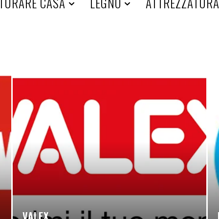
TURARE CASA
LEGNO
ATTREZZATUR
VALEX