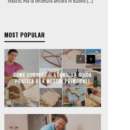
sfascio, ma la struttura ancora in buono […]
MOST POPULAR
COME CURVARE IL LEGNO: LA GUIDA
PRATICA AI 4 METODI PRINCIPALI