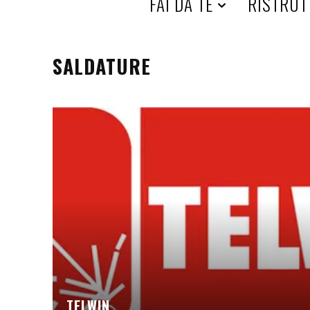
H
FAI DA TE
RISTRUT
O
SALDATURE
M
E
TELWIN