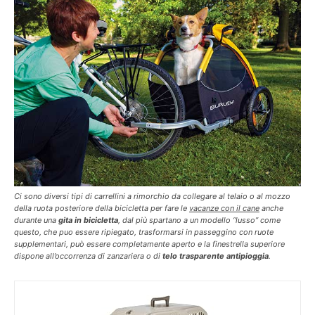
Ci sono diversi tipi di carrellini a rimorchio da collegare al telaio o al mozzo
della ruota posteriore della bicicletta per fare le
vacanze con il cane
anche
durante una
gita in bicicletta
, dal più spartano a un modello “lusso” come
questo, che puo essere ripiegato, trasformarsi in passeggino con ruote
supplementari, può essere completamente aperto e la finestrella superiore
dispone all’occorrenza di zanzariera o di
telo trasparente antipioggia
.