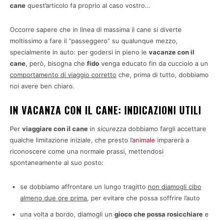
cane
quest’articolo fa proprio al caso vostro…
Occorre sapere che in linea di massima il cane si diverte
moltissimo a fare il “passeggero” su qualunque mezzo,
specialmente in auto: per godersi in pieno le
vacanze con il
cane
, però, bisogna che
fido
venga educato fin da cucciolo a un
comportamento di viaggio corretto
che, prima di tutto, dobbiamo
noi avere ben chiaro.
IN VACANZA CON IL CANE: INDICAZIONI UTILI
Per
viaggiare con il cane
in
sicurezza
dobbiamo fargli accettare
qualche limitazione iniziale, che presto l’
animale
imparerà a
riconoscere come una normale prassi, mettendosi
spontaneamente al suo posto:
se dobbiamo affrontare un lungo tragitto
non diamogli cibo
almeno due ore prima
, per evitare che possa soffrire l’auto
una volta a bordo, diamogli un
gioco che possa rosicchiare
e