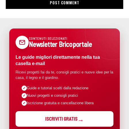
CONTENUTI SELEZIONATI
Newsletter Bricoportale
Le guide migliori direttamente nella tua
casella e-mail
Ricevi progetti fai da te, consigli pratici e nuove idee per la
casa, il legno e il giardino.
Guide e tutorial scelti dalla redazione
Nuovi progetti e consigli pratici
Iscrizione gratuita e cancellazione libera
ISCRIVITI GRATIS