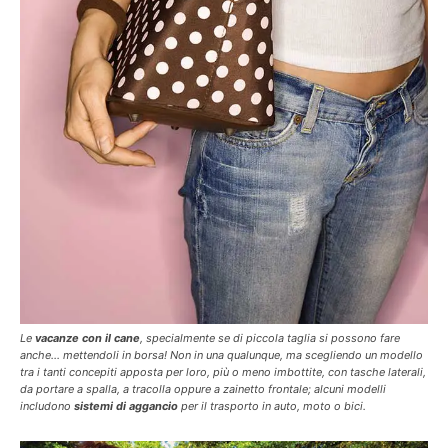
Le
vacanze con il cane
, specialmente se di piccola taglia si possono fare
anche… mettendoli in borsa! Non in una qualunque, ma scegliendo un modello
tra i tanti concepiti apposta per loro, più o meno imbottite, con tasche laterali,
da portare a spalla, a tracolla oppure a zainetto frontale; alcuni modelli
includono
sistemi di aggancio
per il trasporto in auto, moto o bici.