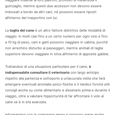
viaggiare insieme ai loro padroni, provvisti di museruola o
guinzaglio, mentre questi due accessori non devono essere
indossati a bordo da altri cani, né possono essere riposti
all’interno del trasportino con lui.
La
taglia del cane
è un altro fattore distintivo delle modalità di
viaggio: in molti casi fino a un certo numero per ogni volo e fino
a 10 kg di peso, cani e gatti possono viaggiare in cabina, purché
non arrechino disturbo ai passeggeri, mentre animali di taglia
superiore devono viaggiare in stiva all’interno di apposite gabbie.
Trattandosi di una situazione particolare per il cane,
è
indispensabile consultare il veterinario
con largo anticipo
rispetto alla partenza e sottoporlo a un’accurata visita che farà
emergere eventuali anomalie psico-fisiche e il medico fornirà utili
consigli anche su come alimentarlo e dissetarlo prima e durante il
viaggio, oltre a valutare l’opportunità di far affrontare il volo al
cane se è in età avanzata.
Informandosi con la compagnia aerea si possono avere anche