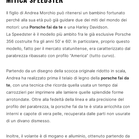
Il figlio di Andrea Morchio può ritenersi un bambino fortunato
perché alla sua età può già guidare due dei miti del mondo dei
motori: una
Porsche fai da te
e una Harley Davidson.
La Speedster è il modello più ambito fra le già esclusive Porsche
356 costruite fra gli anni 50’ e 60’. In particolare, proprio questo
modello, fatto per il mercato statunitense, era caratterizzato dal
parabrezza ribassato con profilo “America” (tutto curvo).
Partendo da un disegno della scocca originale ridotto in scala,
Andrea ha realizzato prima il telaio di legno della
porsche fai da
te
, con una tecnica che ricorda quella usata un tempo dai
carrozzieri per imprimere alle lamiere quelle splendide forme
arrotondate. Oltre alla fedeltà della linea e alla precisione del
profilo del parabrezza, la porsche fai da te è stata arricchita con
interni e capote di vera pelle, recuperata dalle parti non usurate
di un divano dismesso.
Inoltre, il volante è di mogano e alluminio, ottenuto partendo da