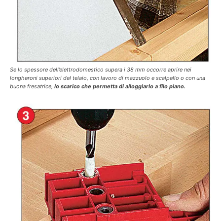
Se lo spessore dell’elettrodomestico supera i 38 mm occorre aprire nei
longheroni superiori del telaio, con lavoro di mazzuolo e scalpello o con una
buona fresatrice,
lo scarico che permetta di alloggiarlo a filo piano.