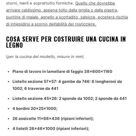
storni, merli e soprattutto formiche.
Quello che dovrebbe
arrivare caldissimo, appena tolto dalla griglia o dalla piastra,
puntine di maiale, agnello a scottadito, salsicce, eccetera rischia
di intiepidirsi a scorno dell’abilità del rosticciere.
COSA SERVE PER COSTRUIRE UNA CUCINA IN
LEGNO
(
per la cucina del modello, misure in mm
)
Piano di lavoro in lamellare di faggio 38x600x1160
Listello sezione 57×57: 4 gambe da 746: 6 longheroni da
1002; 6 traverse da 441
Listello sezione 45×26: 2 sponde da 1002; 2 sponde da 441
4 bordini 20x25x1000;
26 assicelle 11x68x436 (ripiani inferiori);
4 listelli 26x46x1000 (ripiani inferiori);