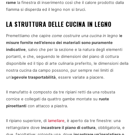
rame
la finestra di inserimento così che il calore prodotto dalla
fiamma si disperda ed il legno non si bruci.
LA STRUTTURA DELLE CUCINA IN LEGNO
Premettiamo che capire
come costruire una cucina in legno
l
e
misure fornite nell’elenco dei materiali sono puramente
indicative
, salvo che per la sezione e la natura degli elementi
portanti, e che, seguendo le dimensioni del piano di cottura
disponibile ed il tipo di arte culinaria preferito, le dimensioni della
nostra cucina da campo possono, pur sempre nei limiti di
un’
agevole trasportabilità
, essere variate a piacere.
Il manufatto è composto da tre ripiani retti da una robusta
cornice e collegati da quattro gambe montate su
ruote
piroettanti
con attacco a piastra.
Il ripiano superiore, di
lamellare
, è aperto da tre finestre: una
rettangolare dove
incastrare il piano di cottura
, obbligatoria, e
due, facoltative; rotonda una, dove
incastrare un’insalatiera o