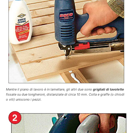
Mentre il piano di lavoro è in lamellare, gli altri due sono
grigliati di tavolette
fissate su due longheroni, distanziate di circa 10 mm. Colla e graffe (o chiodi
o viti) uniscono i pezzi.