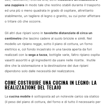
una zuppiera
in modo tale che restino stabili durante il trasporto
ed una più o meno quadrata in grado di ospitare, altrettanto
stabilmente, un tagliere di legno o granito, su cui poter affettare
o tritare ciò che occorre.
Gli altri due ripiani sono in
tavolette distanziate di circa un
centimetro
che lascino cadere al suolo briciole e simili. Nel
modello un ripiano regge, sotto il piano di cottura, un forno
elettrico e, col fondo incastrato in una tavola aperta da fori
realizzati con la
sega a tazza
, bottiglie varie, l’altro ripiano ospita
vasetti assortiti e gli ingredienti da usare nelle ricette. Inutile
dire che la sistemazione e la destinazione dei due ripiani
dipendono solo dalle necessità del realizzatore.
COME COSTRUIRE UNA CUCINA IN LEGNO: LA
REALIZZAZIONE DEL TELAIO
La
cucina mobile
è sottoposta ad un notevole carico sia statico
(il peso del piano di cottura, del forno e di tutto il necessario per