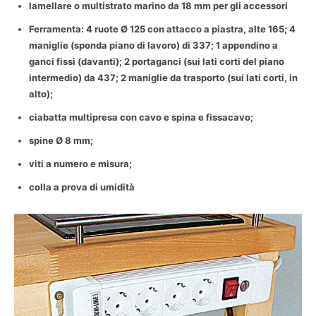
lamellare o multistrato marino da 18 mm per gli accessori
Ferramenta: 4 ruote Ø 125 con attacco a piastra, alte 165; 4
maniglie (sponda piano di lavoro) di 337; 1 appendino a
ganci fissi (davanti); 2 portaganci (sui lati corti del piano
intermedio) da 437; 2 maniglie da trasporto (sui lati corti, in
alto);
ciabatta multipresa con cavo e spina e fissacavo;
spine Ø 8 mm;
viti a numero e misura;
colla a prova di umidità