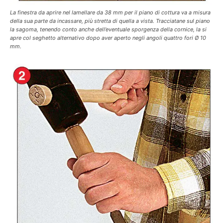
La finestra da aprire nel lamellare da 38 mm per il piano di cottura va a misura
della sua parte da incassare, più stretta di quella a vista. Tracciatane sul piano
la sagoma, tenendo conto anche dell’eventuale sporgenza della cornice, la si
apre col seghetto alternativo dopo aver aperto negli angoli quattro fori Ø 10
mm.