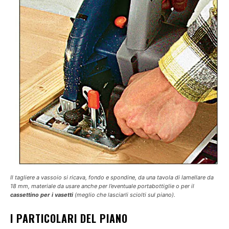
Il tagliere a vassoio si ricava, fondo e spondine, da una tavola di lamellare da
18 mm, materiale da usare anche per l’eventuale portabottiglie o per il
cassettino per i vasetti
(meglio che lasciarli sciolti sul piano).
I PARTICOLARI DEL PIANO