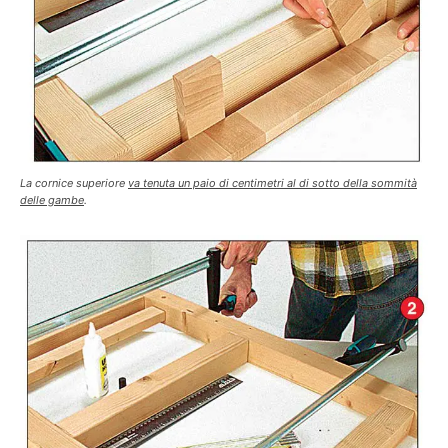
La cornice superiore
va tenuta un paio di centimetri al di sotto della sommità
delle gambe
.