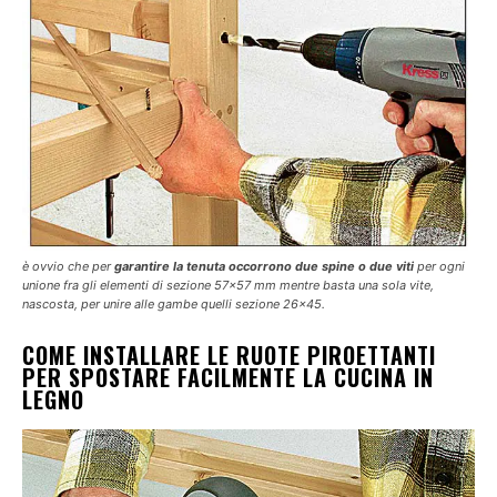
è ovvio che per
garantire la tenuta occorrono due spine o due viti
per ogni
unione fra gli elementi di sezione 57×57 mm mentre basta una sola vite,
nascosta, per unire alle gambe quelli sezione 26×45.
COME INSTALLARE LE RUOTE PIROETTANTI
PER SPOSTARE FACILMENTE LA CUCINA IN
LEGNO