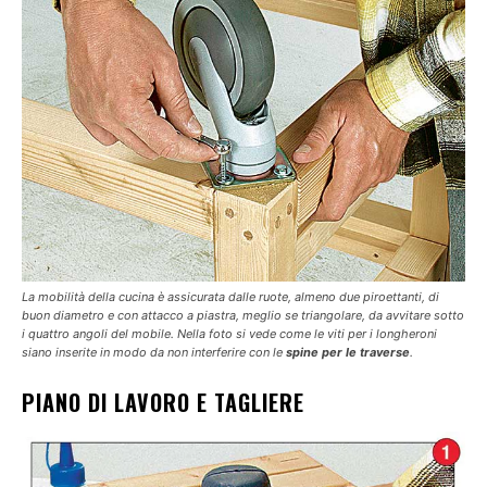
La mobilità della cucina è assicurata dalle ruote, almeno due piroettanti, di
buon diametro e con attacco a piastra, meglio se triangolare, da avvitare sotto
i quattro angoli del mobile. Nella foto si vede come le viti per i longheroni
siano inserite in modo da non interferire con le
spine per le traverse
.
PIANO DI LAVORO E TAGLIERE