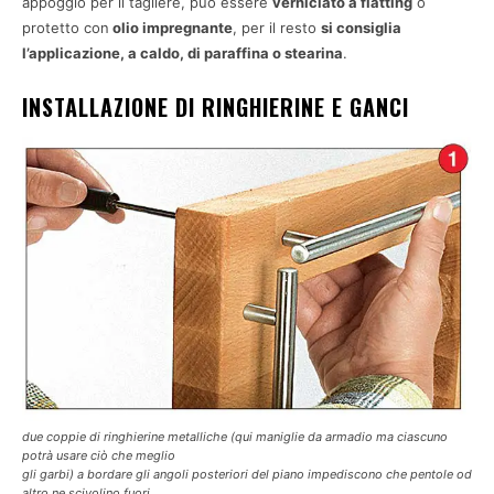
appoggio per il tagliere, può essere
verniciato a flatting
o
protetto con
olio impregnante
, per il resto
si consiglia
l’applicazione, a caldo, di paraffina o stearina
.
INSTALLAZIONE DI RINGHIERINE E GANCI
due coppie di ringhierine metalliche (qui maniglie da armadio ma ciascuno
potrà usare ciò che meglio
gli garbi) a bordare gli angoli posteriori del piano impediscono che pentole od
altro ne scivolino fuori.