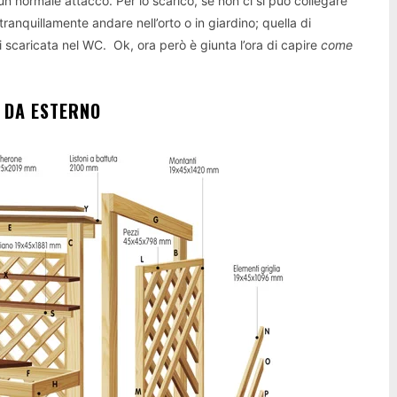
un normale attacco. Per lo scarico, se non ci si può collegare
tranquillamente andare nell’orto o in giardino; quella di
i scaricata nel WC. Ok, ora però è giunta l’ora di capire
come
 DA ESTERNO