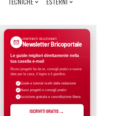
A
TECNICHE
ESTERNI
CONTENUTI SELEZIONATI
Newsletter Bricoportale
Le guide migliori direttamente nella
tua casella e-mail
Ricevi progetti fai da te, consigli pratici e nuove
idee per la casa, il legno e il giardino.
Guide e tutorial scelti dalla redazione
Nuovi progetti e consigli pratici
Iscrizione gratuita e cancellazione libera
ISCRIVITI GRATIS