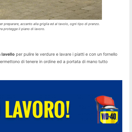
 preparare, accanto alla griglia ed al tavolo, ogni tipo di pranzo.
ra protegge il piano di lavoro.
n
lavello
per pulire le verdure e lavare i piatti e con un fornello
 permettono di tenere in ordine ed a portata di mano tutto