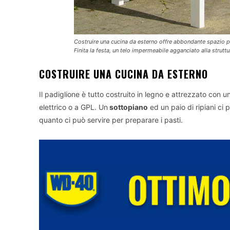
Costruire una cucina da esterno offre abbondante spazio per
Finita la festa, un telo impermeabile agganciato alla struttu
COSTRUIRE UNA CUCINA DA ESTERNO
Il padiglione è tutto costruito in legno e attrezzato con u
elettrico o a GPL. Un
sottopiano
ed un paio di ripiani ci
quanto ci può servire per preparare i pasti.