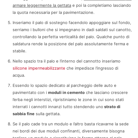
armare leggermente la gettata
e poi la completiamo lasciando
la quota necessaria per la pavimentazione.
Inseriamo il palo di sostegno facendolo appoggiare sul fondo,
serriamo i bulloni che si impegnano in dadi saldati sul canotto,
controllando la perfetta verticalità del palo. Qualche punto di
saldatura rende la posizione del palo assolutamente ferma e
stabile.
Nello spazio tra il palo e l’interno del cannotto inseriamo
silicone impermeabilizzante
che impedisce l’ingresso di
acqua.
Essendo lo spazio dedicato al parcheggio delle auto e
pavimentato con i
moduli in cemento
che lasciano crescere
l’erba negli interstizi, ripristiniamo le zone in cui sono stati
interrati i cannotti innanzi tutto stendendo uno
strato di
sabbia fine
sulla gettata.
Se il palo cade tra un modulo e l’altro basta ricavarne la sede
nei bordi dei due moduli confinanti, diversamente bisogna
tagliare un modulo e ricostituirne la forma attorno al palo.