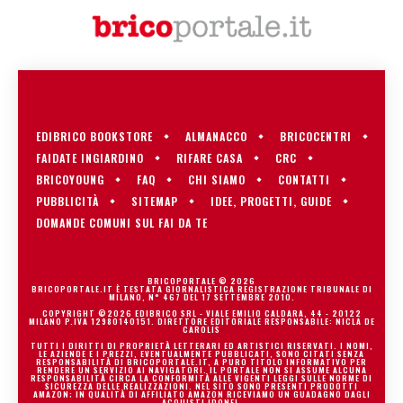
EDIBRICO BOOKSTORE
ALMANACCO
BRICOCENTRI
FAIDATE INGIARDINO
RIFARE CASA
CRC
BRICOYOUNG
FAQ
CHI SIAMO
CONTATTI
PUBBLICITÀ
SITEMAP
IDEE, PROGETTI, GUIDE
DOMANDE COMUNI SUL FAI DA TE
BRICOPORTALE © 2026
BRICOPORTALE.IT È TESTATA GIORNALISTICA REGISTRAZIONE TRIBUNALE DI
MILANO, N° 467 DEL 17 SETTEMBRE 2010.
COPYRIGHT ©2026 EDIBRICO SRL - VIALE EMILIO CALDARA, 44 - 20122
MILANO P.IVA 12980140151. DIRETTORE EDITORIALE RESPONSABILE: NICLA DE
CAROLIS
TUTTI I DIRITTI DI PROPRIETÀ LETTERARI ED ARTISTICI RISERVATI. I NOMI,
LE AZIENDE E I PREZZI, EVENTUALMENTE PUBBLICATI, SONO CITATI SENZA
RESPONSABILITÀ DI BRICOPORTALE.IT, A PURO TITOLO INFORMATIVO PER
RENDERE UN SERVIZIO AI NAVIGATORI. IL PORTALE NON SI ASSUME ALCUNA
RESPONSABILITÀ CIRCA LA CONFORMITÀ ALLE VIGENTI LEGGI SULLE NORME DI
SICUREZZA DELLE REALIZZAZIONI. NEL SITO SONO PRESENTI PRODOTTI
AMAZON; IN QUALITÀ DI AFFILIATO AMAZON RICEVIAMO UN GUADAGNO DAGLI
ACQUISTI IDONEI.