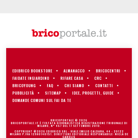
EDIBRICO BOOKSTORE
ALMANACCO
BRICOCENTRI
FAIDATE INGIARDINO
RIFARE CASA
CRC
BRICOYOUNG
FAQ
CHI SIAMO
CONTATTI
PUBBLICITÀ
SITEMAP
IDEE, PROGETTI, GUIDE
DOMANDE COMUNI SUL FAI DA TE
BRICOPORTALE © 2026
BRICOPORTALE.IT È TESTATA GIORNALISTICA REGISTRAZIONE TRIBUNALE DI
MILANO, N° 467 DEL 17 SETTEMBRE 2010.
COPYRIGHT ©2026 EDIBRICO SRL - VIALE EMILIO CALDARA, 44 - 20122
MILANO P.IVA 12980140151. DIRETTORE EDITORIALE RESPONSABILE: NICLA DE
CAROLIS