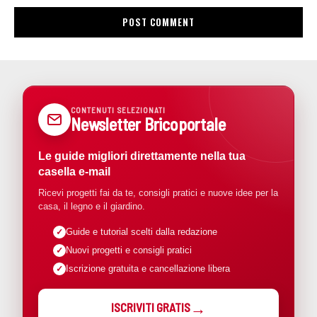
CONTENUTI SELEZIONATI
Newsletter Bricoportale
Le guide migliori direttamente nella tua
casella e-mail
Ricevi progetti fai da te, consigli pratici e nuove idee per la
casa, il legno e il giardino.
Guide e tutorial scelti dalla redazione
Nuovi progetti e consigli pratici
Iscrizione gratuita e cancellazione libera
ISCRIVITI GRATIS