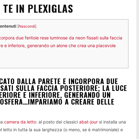
 TE IN PLEXIGLAS
contenuti
[
Nascondi
]
orpora due feritoie rese luminose da neon fissati sulla faccia
ore e inferiore, generando un alone che crea una piacevole
!
CATO DALLA PARETE E INCORPORA DUE
SSATI SULLA FACCIA POSTERIORE; LA LUCE
ERIORE E INFERIORE, GENERANDO UN
MOSFERA…IMPARIAMO A CREARE DELLE
la
camera da letto
: al posto dei classici
abat-jour
si installa una
l letto in tutta la sua larghezza (o meno, se è matrimoniale) e