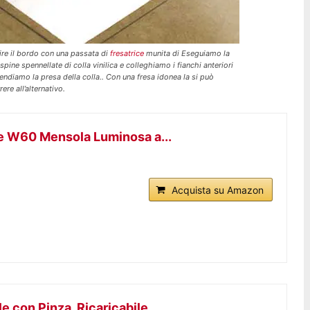
nire il bordo con una passata di
fresatrice
munita di Eseguiamo la
spine spennellate di colla vinilica e colleghiamo i fianchi anteriori
tendiamo la presa della colla.. Con una fresa idonea la si può
ere all’alternativo.
e W60 Mensola Luminosa a...
Acquista su Amazon
e con Pinza, Ricaricabile...