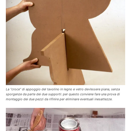
La “croce” di appoggio del tavolino in legno e vetro dev’essere piana, senza
sporgenze da parte dei due supporti: per questo conviene fare una prova di
montaggio dei due pezzi da rifinire per eliminare eventuali inesattezze.