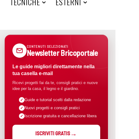
A
TECNICHE
ESTERNI
CONTENUTI SELEZIONATI
Newsletter Bricoportale
Le guide migliori direttamente nella
tua casella e-mail
Ricevi progetti fai da te, consigli pratici e nuove
idee per la casa, il legno e il giardino.
Guide e tutorial scelti dalla redazione
Nuovi progetti e consigli pratici
Iscrizione gratuita e cancellazione libera
ISCRIVITI GRATIS