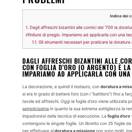
Indice dei 
1.
Dagli affreschi bizantini alle cornici del ‘700 la dorat
rifiniture di pregio. Impariamo ad applicarla con una te
1.1.
Gli strumenti necessari per praticare la doratura
DAGLI AFFRESCHI BIZANTINI ALLE CO
CON FOGLIA D’ORO (O ARGENTO) È LA 
IMPARIAMO AD APPLICARLA CON UNA 
La decorazione, e quindi il restauro, con
doratura a mis
si era in grado di battere l’oro (con i “battiloro”) fino a
tavole ed affreschi. Oggi la foglia d’oro viene utilizzata 
semplicissima
in quanto la sua estrema sottigliezza la re
impadronirsi della tecnica di esecuzione. La
foglia d’oro
contengono le singole foglie. Un libretto con 25 foglie da
per effettuare al
doratura a missione
non sono molti, ma 