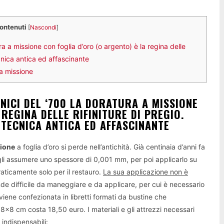
contenuti
[
Nascondi
]
ura a missione con foglia d’oro (o argento) è la regina delle
cnica antica ed affascinante
 a missione
RNICI DEL ‘700 LA DORATURA A MISSIONE
REGINA DELLE RIFINITURE DI PREGIO.
TECNICA ANTICA ED AFFASCINANTE
sione
a foglia d’oro si perde nell’antichità. Già centinaia d’anni fa
 fargli assumere uno spessore di 0,001 mm, per poi applicarlo su
praticamente solo per il restauro.
La sua applicazione non è
nde difficile da maneggiare e da applicare, per cui è necessario
viene confezionata in libretti formati da bustine che
 8×8 cm costa 18,50 euro. I materiali e gli attrezzi necessari
indispensabili: