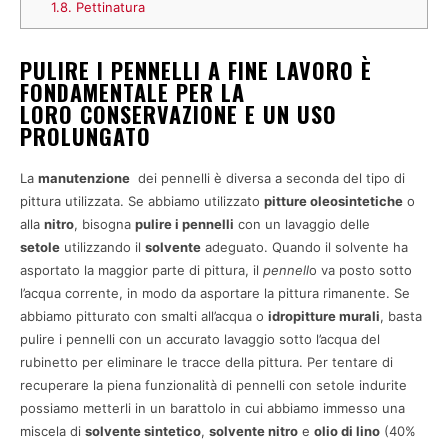
1.8.
Pettinatura
PULIRE I PENNELLI A FINE LAVORO È
FONDAMENTALE PER LA
LORO CONSERVAZIONE E UN USO
PROLUNGATO
La
manutenzione
dei pennelli è diversa a seconda del tipo di
pittura utilizzata. Se abbiamo utilizzato
pitture oleosintetiche
o
alla
nitro
, bisogna
pulire i pennelli
con un lavaggio delle
setole
utilizzando il
solvente
adeguato. Quando il solvente ha
asportato la maggior parte di pittura, il
pennell
o va posto sotto
l’acqua corrente, in modo da asportare la pittura rimanente. Se
abbiamo pitturato con smalti all’acqua o
idropitture murali
, basta
pulire i pennelli con un accurato lavaggio sotto l’acqua del
rubinetto per eliminare le tracce della pittura. Per tentare di
recuperare la piena funzionalità di pennelli con setole indurite
possiamo metterli in un barattolo in cui abbiamo immesso una
miscela di
solvente sintetico
,
solvente nitro
e
olio di lino
(40%