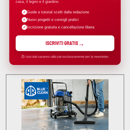
casa, il legno e il giardino.
Guide e tutorial scelti dalla redazione
Nuovi progetti e consigli pratici
Iscrizione gratuita e cancellazione libera
ISCRIVITI GRATIS
I tuoi dati saranno utilizzati esclusivamente per la newsletter.