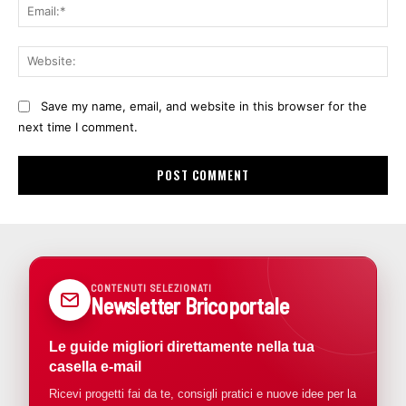
Ema
Web
Save my name, email, and website in this browser for the
next time I comment.
CONTENUTI SELEZIONATI
Newsletter Bricoportale
Le guide migliori direttamente nella tua
casella e-mail
Ricevi progetti fai da te, consigli pratici e nuove idee per la