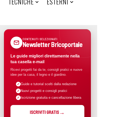
A
TECNICHE
ESTERNI
CONTENUTI SELEZIONATI
Newsletter Bricoportale
Le guide migliori direttamente nella
tua casella e-mail
Ricevi progetti fai da te, consigli pratici e nuove
idee per la casa, il legno e il giardino.
Guide e tutorial scelti dalla redazione
Nuovi progetti e consigli pratici
Iscrizione gratuita e cancellazione libera
ISCRIVITI GRATIS