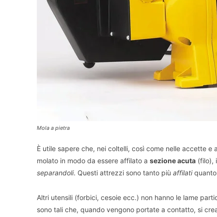
Mola a pietra
È utile sapere che, nei coltelli, così come nelle accette e al
molato in modo da essere affilato a
sezione acuta
(filo)
separandoli
. Questi attrezzi sono tanto più
affilati
quanto 
Altri utensili (forbici, cesoie ecc.) non hanno le lame par
sono tali che, quando vengono portate a contatto, si cr