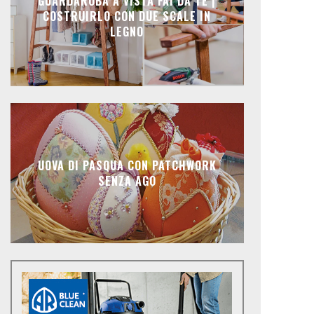
GUARDAROBA A VISTA FAI DA TE |
COSTRUIRLO CON DUE SCALE IN
LEGNO
UOVA DI PASQUA CON PATCHWORK
SENZA AGO