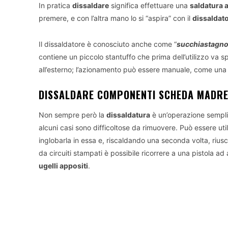
In pratica
dissaldare
significa effettuare una
saldatura a
premere, e con l’altra mano lo si “aspira” con il
dissaldat
Il dissaldatore è conosciuto anche come “
succhiastagn
contiene un piccolo stantuffo che prima dell’utilizzo va sp
all’esterno; l’azionamento può essere manuale, come una 
DISSALDARE COMPONENTI SCHEDA MADR
Non sempre però la
dissaldatura
è un’operazione semplic
alcuni casi sono difficoltose da rimuovere. Può essere util
inglobarla in essa e, riscaldando una seconda volta, rius
da circuiti stampati è possibile ricorrere a una pistola a
ugelli appositi
.