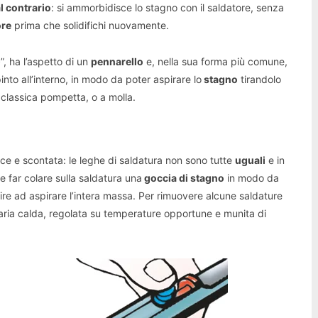
l contrario
: si ammorbidisce lo stagno con il saldatore, senza
ore
prima che solidifichi nuovamente.
o
”, ha l’aspetto di un
pennarello
e, nella sua forma più comune,
into all’interno, in modo da poter aspirare lo
stagno
tirandolo
classica pompetta, o a molla.
E
e e scontata: le leghe di saldatura non sono tutte
uguali
e in
e far colare sulla saldatura una
goccia di stagno
in modo da
cire ad aspirare l’intera massa. Per rimuovere alcune saldature
d aria calda, regolata su temperature opportune e munita di