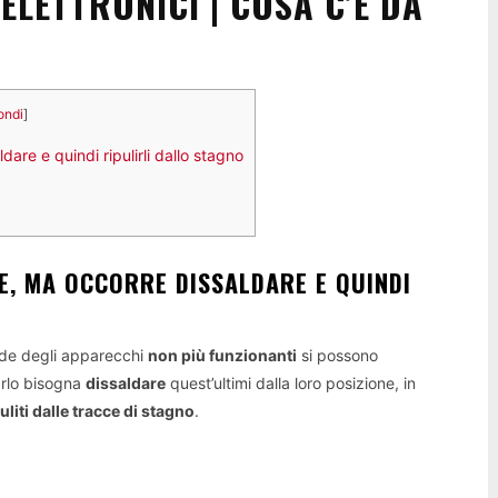
LETTRONICI | COSA C’È DA
ondi
]
are e quindi ripulirli dallo stagno
LE, MA OCCORRE DISSALDARE E QUINDI
hede degli apparecchi
non più funzionanti
si possono
farlo bisogna
dissaldare
quest’ultimi dalla loro posizione, in
uliti dalle tracce di stagno
.