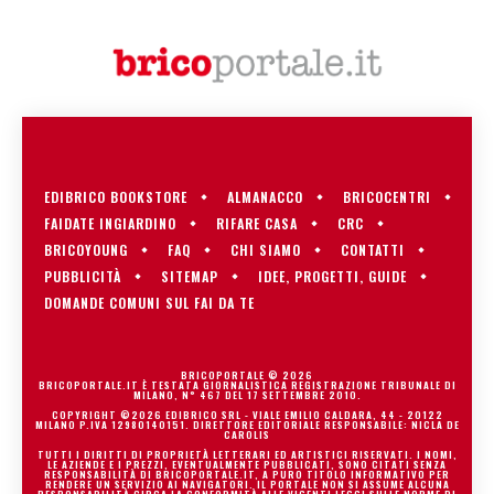
EDIBRICO BOOKSTORE
ALMANACCO
BRICOCENTRI
FAIDATE INGIARDINO
RIFARE CASA
CRC
BRICOYOUNG
FAQ
CHI SIAMO
CONTATTI
PUBBLICITÀ
SITEMAP
IDEE, PROGETTI, GUIDE
DOMANDE COMUNI SUL FAI DA TE
BRICOPORTALE © 2026
BRICOPORTALE.IT È TESTATA GIORNALISTICA REGISTRAZIONE TRIBUNALE DI
MILANO, N° 467 DEL 17 SETTEMBRE 2010.
COPYRIGHT ©2026 EDIBRICO SRL - VIALE EMILIO CALDARA, 44 - 20122
MILANO P.IVA 12980140151. DIRETTORE EDITORIALE RESPONSABILE: NICLA DE
CAROLIS
TUTTI I DIRITTI DI PROPRIETÀ LETTERARI ED ARTISTICI RISERVATI. I NOMI,
LE AZIENDE E I PREZZI, EVENTUALMENTE PUBBLICATI, SONO CITATI SENZA
RESPONSABILITÀ DI BRICOPORTALE.IT, A PURO TITOLO INFORMATIVO PER
RENDERE UN SERVIZIO AI NAVIGATORI. IL PORTALE NON SI ASSUME ALCUNA
RESPONSABILITÀ CIRCA LA CONFORMITÀ ALLE VIGENTI LEGGI SULLE NORME DI