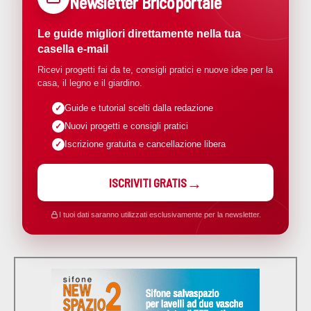
Newsletter Bricoportale
Le guide migliori direttamente nella tua
casella e-mail
Ricevi progetti fai da te, consigli pratici e nuove idee per la
casa, il legno e il giardino.
Guide e tutorial scelti dalla redazione
Nuovi progetti e consigli pratici
Iscrizione gratuita e cancellazione libera
ISCRIVITI GRATIS
I tuoi dati saranno utilizzati esclusivamente per la newsletter.