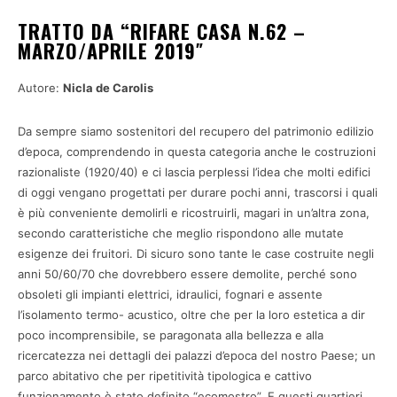
TRATTO DA “RIFARE CASA N.62 –
MARZO/APRILE 2019″
Autore:
Nicla de Carolis
Da sempre siamo sostenitori del recupero del patrimonio edilizio
d’epoca, comprendendo in questa categoria anche le costruzioni
razionaliste (1920/40) e ci lascia perplessi l’idea che molti edifici
di oggi vengano progettati per durare pochi anni, trascorsi i quali
è più conveniente demolirli e ricostruirli, magari in un’altra zona,
secondo caratteristiche che meglio rispondono alle mutate
esigenze dei fruitori. Di sicuro sono tante le case costruite negli
anni 50/60/70 che dovrebbero essere demolite, perché sono
obsoleti gli impianti elettrici, idraulici, fognari e assente
l’isolamento termo- acustico, oltre che per la loro estetica a dir
poco incomprensibile, se paragonata alla bellezza e alla
ricercatezza nei dettagli dei palazzi d’epoca del nostro Paese; un
parco abitativo che per ripetitività tipologica e cattivo
funzionamento è stato definito “ecomostro”. E questi quartieri,