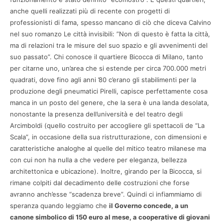
anche quelli realizzati più di recente con progetti di
professionisti di fama, spesso mancano di ciò che diceva Calvino
nel suo romanzo Le città invisibili: ”Non di questo è fatta la città,
ma di relazioni tra le misure del suo spazio e gli avvenimenti del
suo passato”. Chi conosce il quartiere Bicocca di Milano, tanto
per citarne uno, un’area che si estende per circa 700.000 metri
quadrati, dove fino agli anni ’80 c’erano gli stabilimenti per la
produzione degli pneumatici Pirelli, capisce perfettamente cosa
manca in un posto del genere, che la sera è una landa desolata,
nonostante la presenza dell’università e del teatro degli
Arcimboldi (quello costruito per accogliere gli spettacoli de “La
Scala”, in occasione della sua ristrutturazione, con dimensioni e
caratteristiche analoghe al quelle del mitico teatro milanese ma
con cui non ha nulla a che vedere per eleganza, bellezza
architettonica e ubicazione). Inoltre, girando per la Bicocca, si
rimane colpiti dal decadimento delle costruzioni che forse
avranno anch’esse “scadenza breve”. Quindi ci infiammiamo di
speranza quando leggiamo che
il Governo concede, a un
canone simbolico di 150 euro al mese, a cooperative di giovani