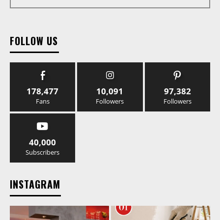
FOLLOW US
178,477
10,091
97,382
Fans
Followers
Followers
40,000
Subscribers
INSTAGRAM