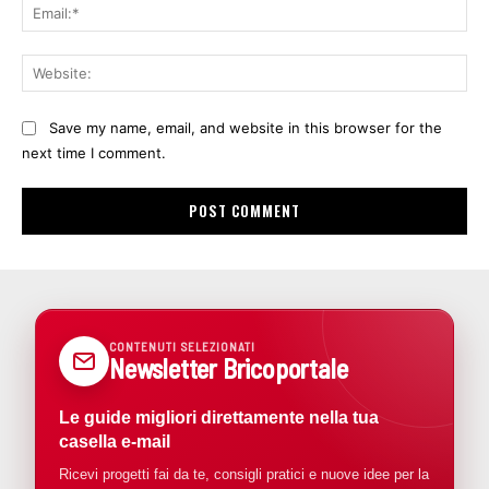
Ema
Web
Save my name, email, and website in this browser for the
next time I comment.
CONTENUTI SELEZIONATI
Newsletter Bricoportale
Le guide migliori direttamente nella tua
casella e-mail
Ricevi progetti fai da te, consigli pratici e nuove idee per la