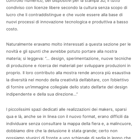
controllo numerico, dei dispositivi per la stampa 3D, il tutto
condiviso con licenze libere secondo la cultura senza scopo di
lucro che li contraddistingue e che vuole essere alla base di
nuovi processi di innovazione tecnologica e produttiva a basso
costo.
Naturalmente eravamo molto interessati a questa sezione per le
novità e gli spunti che avrebbe potuto portare alla nostra
materia; si leggeva: “… design, sperimentazione, nuove tecniche
di produzione e ricerca dei materiali per sviluppare produzioni in
proprio. Il loro contributo alla mostra rende ancora più esaustiva
la diversità nel mondo della creatività dell’abitare, con l’obiettivo
di fornire un’immagine collegiale dello stato dell’arte del design
indipendente e della sua direzione…”
I piccolissimi spazi dedicati alle realizzazioni dei makers, sparsi
qua e là, anche se in linea con il nuovo format, erano difficili da
individuare senza consultare la mappa della fiera e, a malincuore,
dobbiamo dire che la delusione è stata grande; certo non
possiamo stupirci di fronte a uno schienale di sedia in legno che