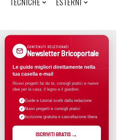
A
TECNICHE
ESTERNI
CONTENUTI SELEZIONATI
Newsletter Bricoportale
Le guide migliori direttamente nella
tua casella e-mail
Ricevi progetti fai da te, consigli pratici e nuove
idee per la casa, il legno e il giardino.
Guide e tutorial scelti dalla redazione
Nuovi progetti e consigli pratici
Iscrizione gratuita e cancellazione libera
ISCRIVITI GRATIS