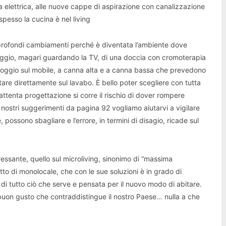
sa elettrica, alle nuove cappe di aspirazione con canalizzazione
pesso la cucina è nel living
ù profondi cambiamenti perché è diventata l’ambiente dove
aggio, magari guardando la TV, di una doccia con cromoterapia
ppoggio sul mobile, a canna alta e a canna bassa che prevedono
ntare direttamente sul lavabo. È bello poter scegliere con tutta
ttenta progettazione si corre il rischio di dover rompere
 nostri suggerimenti da pagina 92 vogliamo aiutarvi a vigilare
, possono sbagliare e l’errore, in termini di disagio, ricade sul
ressante, quello sul microliving, sinonimo di “massima
tto di monolocale, che con le sue soluzioni è in grado di
 di tutto ciò che serve e pensata per il nuovo modo di abitare.
 buon gusto che contraddistingue il nostro Paese… nulla a che