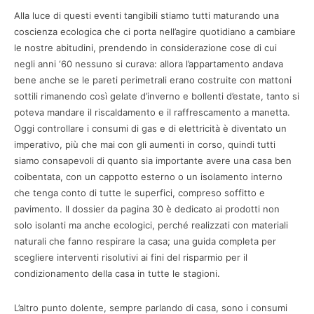
Alla luce di questi eventi tangibili stiamo tutti maturando una
coscienza ecologica che ci porta nell’agire quotidiano a cambiare
le nostre abitudini, prendendo in considerazione cose di cui
negli anni ‘60 nessuno si curava: allora l’appartamento andava
bene anche se le pareti perimetrali erano costruite con mattoni
sottili rimanendo così gelate d’inverno e bollenti d’estate, tanto si
poteva mandare il riscaldamento e il raffrescamento a manetta.
Oggi controllare i consumi di gas e di elettricità è diventato un
imperativo, più che mai con gli aumenti in corso, quindi tutti
siamo consapevoli di quanto sia importante avere una casa ben
coibentata, con un cappotto esterno o un isolamento interno
che tenga conto di tutte le superfici, compreso soffitto e
pavimento. Il dossier da pagina 30 è dedicato ai prodotti non
solo isolanti ma anche ecologici, perché realizzati con materiali
naturali che fanno respirare la casa; una guida completa per
scegliere interventi risolutivi ai fini del risparmio per il
condizionamento della casa in tutte le stagioni.
L’altro punto dolente, sempre parlando di casa, sono i consumi