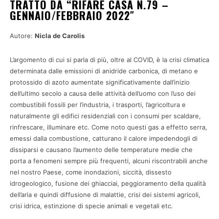
TRATTO DA “RIFARE CASA N.79 –
GENNAIO/FEBBRAIO 2022″
Autore:
Nicla de Carolis
L’argomento di cui si parla di più, oltre al COVID, è la crisi climatica
determinata dalle emissioni di anidride carbonica, di metano e
protossido di azoto aumentate significativamente dall’inizio
dell’ultimo secolo a causa delle attività dell’uomo con l’uso dei
combustibili fossili per l’industria, i trasporti, l’agricoltura e
naturalmente gli edifici residenziali con i consumi per scaldare,
rinfrescare, illuminare etc. Come noto questi gas a effetto serra,
emessi dalla combustione, catturano il calore impedendogli di
dissiparsi e causano l’aumento delle temperature medie che
porta a fenomeni sempre più frequenti, alcuni riscontrabili anche
nel nostro Paese, come inondazioni, siccità, dissesto
idrogeologico, fusione dei ghiacciai, peggioramento della qualità
dell’aria e quindi diffusione di malattie, crisi dei sistemi agricoli,
crisi idrica, estinzione di specie animali e vegetali etc.