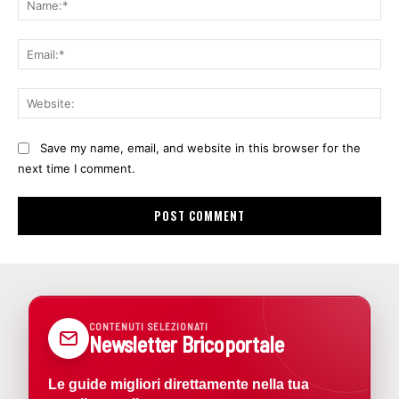
Ema
Web
Save my name, email, and website in this browser for the
next time I comment.
CONTENUTI SELEZIONATI
Newsletter Bricoportale
Le guide migliori direttamente nella tua