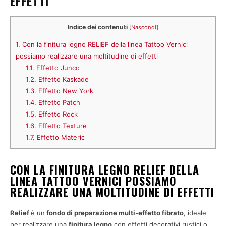
EFFETTI
Indice dei contenuti
[
Nascondi
]
1.
Con la finitura legno RELIEF della linea Tattoo Vernici
possiamo realizzare una moltitudine di effetti
1.1.
Effetto Junco
1.2.
Effetto Kaskade
1.3.
Effetto New York
1.4.
Effetto Patch
1.5.
Effetto Rock
1.6.
Effetto Texture
1.7.
Effetto Materic
CON LA FINITURA LEGNO RELIEF DELLA
LINEA TATTOO VERNICI POSSIAMO
REALIZZARE UNA MOLTITUDINE DI EFFETTI
Relief
è un
fondo di preparazione multi-effetto fibrato
, ideale
per realizzare una
finitura legno
con effetti decorativi rustici o