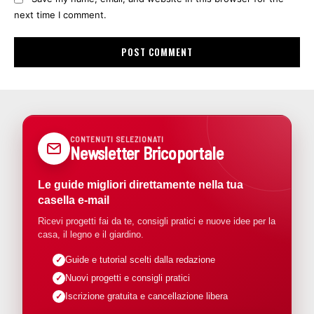
next time I comment.
CONTENUTI SELEZIONATI
Newsletter Bricoportale
Le guide migliori direttamente nella tua
casella e-mail
Ricevi progetti fai da te, consigli pratici e nuove idee per la
casa, il legno e il giardino.
Guide e tutorial scelti dalla redazione
Nuovi progetti e consigli pratici
Iscrizione gratuita e cancellazione libera