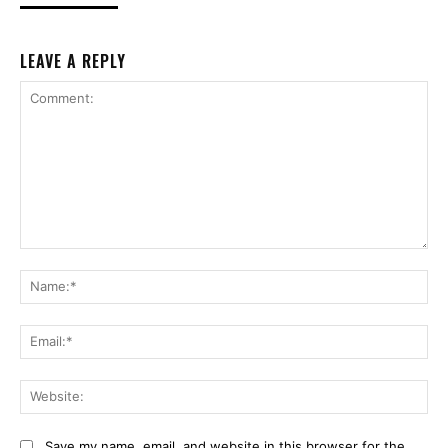
LEAVE A REPLY
Comment:
Na
Ema
Web
Save my name, email, and website in this browser for the