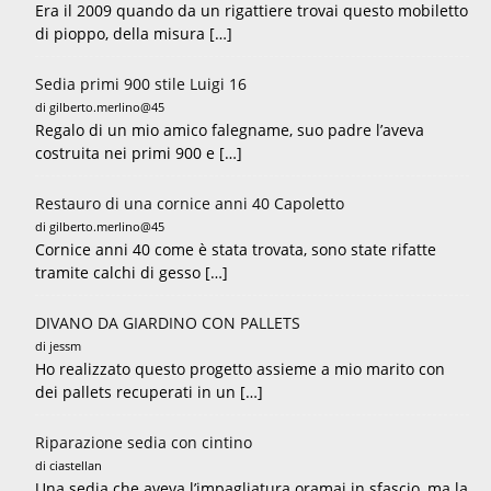
Era il 2009 quando da un rigattiere trovai questo mobiletto
di pioppo, della misura […]
Sedia primi 900 stile Luigi 16
di gilberto.merlino@45
Regalo di un mio amico falegname, suo padre l’aveva
costruita nei primi 900 e […]
Restauro di una cornice anni 40 Capoletto
di gilberto.merlino@45
Cornice anni 40 come è stata trovata, sono state rifatte
tramite calchi di gesso […]
DIVANO DA GIARDINO CON PALLETS
di jessm
Ho realizzato questo progetto assieme a mio marito con
dei pallets recuperati in un […]
Riparazione sedia con cintino
di ciastellan
Una sedia che aveva l’impagliatura oramai in sfascio, ma la