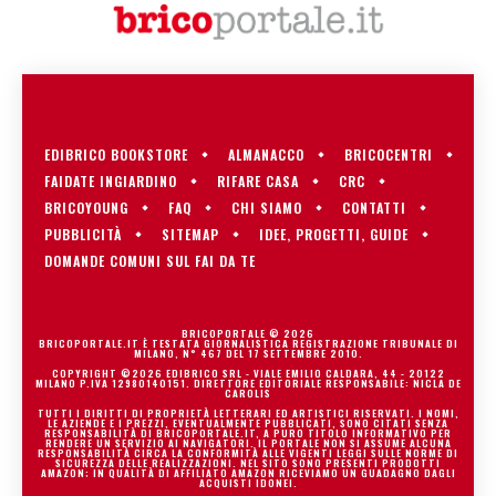
EDIBRICO BOOKSTORE
ALMANACCO
BRICOCENTRI
FAIDATE INGIARDINO
RIFARE CASA
CRC
BRICOYOUNG
FAQ
CHI SIAMO
CONTATTI
PUBBLICITÀ
SITEMAP
IDEE, PROGETTI, GUIDE
DOMANDE COMUNI SUL FAI DA TE
BRICOPORTALE © 2026
BRICOPORTALE.IT È TESTATA GIORNALISTICA REGISTRAZIONE TRIBUNALE DI
MILANO, N° 467 DEL 17 SETTEMBRE 2010.
COPYRIGHT ©2026 EDIBRICO SRL - VIALE EMILIO CALDARA, 44 - 20122
MILANO P.IVA 12980140151. DIRETTORE EDITORIALE RESPONSABILE: NICLA DE
CAROLIS
TUTTI I DIRITTI DI PROPRIETÀ LETTERARI ED ARTISTICI RISERVATI. I NOMI,
LE AZIENDE E I PREZZI, EVENTUALMENTE PUBBLICATI, SONO CITATI SENZA
RESPONSABILITÀ DI BRICOPORTALE.IT, A PURO TITOLO INFORMATIVO PER
RENDERE UN SERVIZIO AI NAVIGATORI. IL PORTALE NON SI ASSUME ALCUNA
RESPONSABILITÀ CIRCA LA CONFORMITÀ ALLE VIGENTI LEGGI SULLE NORME DI
SICUREZZA DELLE REALIZZAZIONI. NEL SITO SONO PRESENTI PRODOTTI
AMAZON; IN QUALITÀ DI AFFILIATO AMAZON RICEVIAMO UN GUADAGNO DAGLI
ACQUISTI IDONEI.