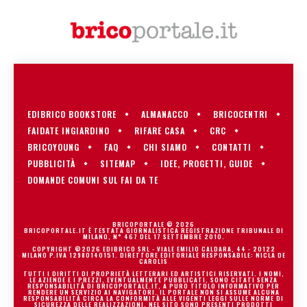
EDIBRICO BOOKSTORE
ALMANACCO
BRICOCENTRI
FAIDATE INGIARDINO
RIFARE CASA
CRC
BRICOYOUNG
FAQ
CHI SIAMO
CONTATTI
PUBBLICITÀ
SITEMAP
IDEE, PROGETTI, GUIDE
DOMANDE COMUNI SUL FAI DA TE
BRICOPORTALE © 2026
BRICOPORTALE.IT È TESTATA GIORNALISTICA REGISTRAZIONE TRIBUNALE DI
MILANO, N° 467 DEL 17 SETTEMBRE 2010.
COPYRIGHT ©2026 EDIBRICO SRL - VIALE EMILIO CALDARA, 44 - 20122
MILANO P.IVA 12980140151. DIRETTORE EDITORIALE RESPONSABILE: NICLA DE
CAROLIS
TUTTI I DIRITTI DI PROPRIETÀ LETTERARI ED ARTISTICI RISERVATI. I NOMI,
LE AZIENDE E I PREZZI, EVENTUALMENTE PUBBLICATI, SONO CITATI SENZA
RESPONSABILITÀ DI BRICOPORTALE.IT, A PURO TITOLO INFORMATIVO PER
RENDERE UN SERVIZIO AI NAVIGATORI. IL PORTALE NON SI ASSUME ALCUNA
RESPONSABILITÀ CIRCA LA CONFORMITÀ ALLE VIGENTI LEGGI SULLE NORME DI
SICUREZZA DELLE REALIZZAZIONI. NEL SITO SONO PRESENTI PRODOTTI