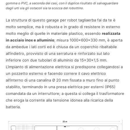
gomma o PVC, a seconda dei casi, con il duplice risultato di salvaguardare
dagli urti sia gli ostacoli sia la scocca del robottino.
La struttura di questo garage per robot tagliaerba fai da te è
molto semplice, ma è robusta e in grado di resistere in esterno
molto meglio di quelle in materiale plastico, essendo
realizzata
in acciaio inox e alluminio
; misura 1000x600x330 mm, è aperta
da ambedue i lati corti ed è chiusa da un coperchio ribaltabile
all’indietro, provvisto di una serratura e rinforzato sul lato
inferiore con due tubolari di alluminio da 15x30x1,5 mm.
L’impianto di alimentazione elettrica si predispone collegandosi a
un pozzetto esterno e facendo correre il cavo elettrico
all’interno di una canalina Ø 20 mm fissata a muro fino al punto
stabilito, terminando in una presa elettrica per esterni (IP65)
comandata da un interruttore; a questa si collega il trasformatore
che eroga la corrente alla tensione idonea alla ricarica della
batteria.