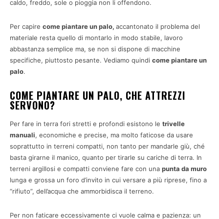
caldo, freddo, sole o pioggia non li offendono.
Per capire
come piantare un palo,
accantonato il problema del
materiale resta quello di montarlo in modo stabile, lavoro
abbastanza semplice ma, se non si dispone di macchine
specifiche, piuttosto pesante. Vediamo quindi
come piantare un
palo
.
COME PIANTARE UN PALO, CHE ATTREZZI
SERVONO?
Per fare in terra fori stretti e profondi esistono le
trivelle
manuali
, economiche e precise, ma molto faticose da usare
soprattutto in terreni compatti, non tanto per mandarle giù, ché
basta girarne il manico, quanto per tirarle su cariche di terra. In
terreni argillosi e compatti conviene fare con una
punta da muro
lunga e grossa un foro d’invito in cui versare a più riprese, fino a
“rifiuto”, dell’acqua che ammorbidisca il terreno.
Per non faticare eccessivamente ci vuole calma e pazienza: un