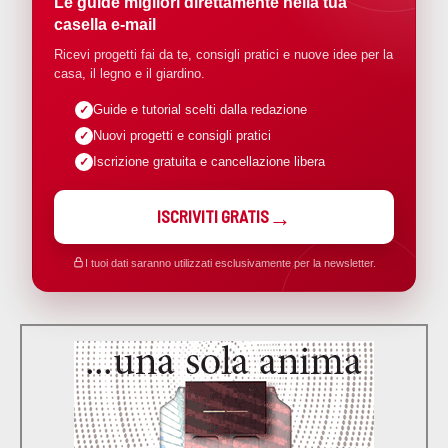
Le guide migliori direttamente nella tua
casella e-mail
Ricevi progetti fai da te, consigli pratici e nuove idee per la
casa, il legno e il giardino.
Guide e tutorial scelti dalla redazione
Nuovi progetti e consigli pratici
Iscrizione gratuita e cancellazione libera
ISCRIVITI GRATIS
I tuoi dati saranno utilizzati esclusivamente per la newsletter.