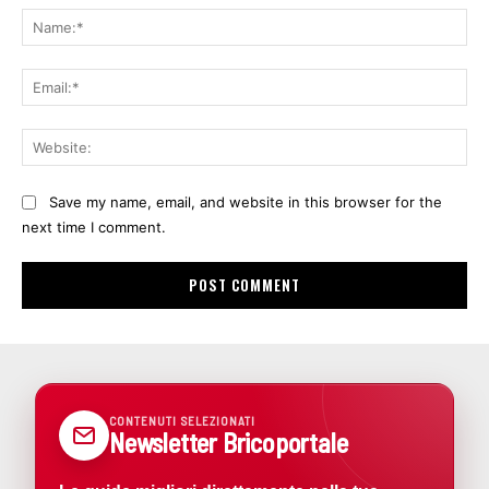
Na
Ema
Web
Save my name, email, and website in this browser for the
next time I comment.
CONTENUTI SELEZIONATI
Newsletter Bricoportale