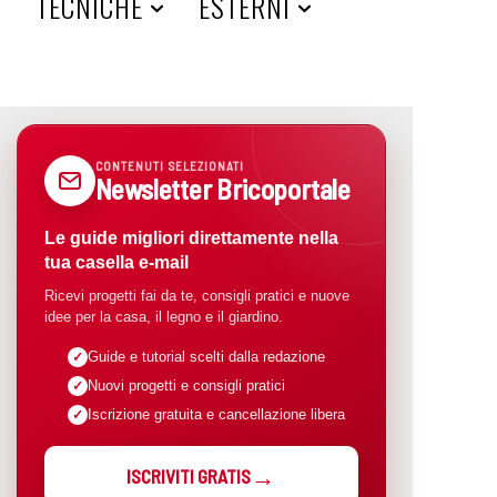
A
TECNICHE
ESTERNI
CONTENUTI SELEZIONATI
Newsletter Bricoportale
Le guide migliori direttamente nella
tua casella e-mail
Ricevi progetti fai da te, consigli pratici e nuove
idee per la casa, il legno e il giardino.
Guide e tutorial scelti dalla redazione
Nuovi progetti e consigli pratici
Iscrizione gratuita e cancellazione libera
ISCRIVITI GRATIS