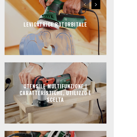
LEVIGATRICE ROTORBITALE
UTENSILE MULTIFUNZIONE |
CARATTERISTICHE, UTILIZZO E
SCELTA