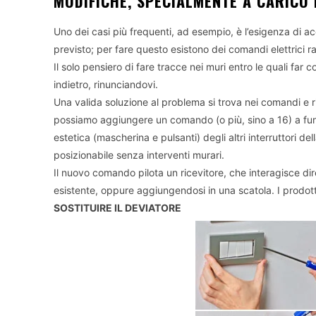
MODIFICHE, SPECIALMENTE A CARICO 
Uno dei casi più frequenti, ad esempio, è l’esigenza di 
previsto; per fare questo esistono dei comandi elettrici ra
Il solo pensiero di fare tracce nei muri entro le quali far c
indietro, rinunciandovi.
Una valida soluzione al problema si trova nei comandi e ri
possiamo aggiungere un comando (o più, sino a 16) a fun
estetica (mascherina e pulsanti) degli altri interruttori d
posizionabile senza interventi murari.
Il nuovo comando pilota un ricevitore, che interagisce di
esistente, oppure aggiungendosi in una scatola. I prodott
SOSTITUIRE IL DEVIATORE