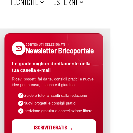
A
TECNICHE
ESTERNI
CONTENUTI SELEZIONATI
Newsletter Bricoportale
Le guide migliori direttamente nella
tua casella e-mail
Ricevi progetti fai da te, consigli pratici e nuove
idee per la casa, il legno e il giardino.
Guide e tutorial scelti dalla redazione
Nuovi progetti e consigli pratici
Iscrizione gratuita e cancellazione libera
ISCRIVITI GRATIS