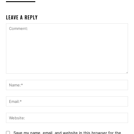
LEAVE A REPLY
Comment:
Na
Ema
Web
Save my name, email, and website in this browser for the