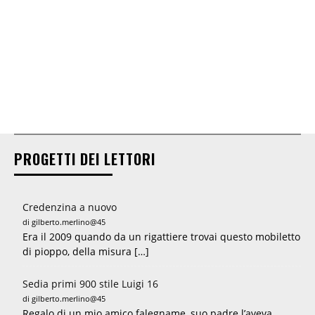
PROGETTI DEI LETTORI
Credenzina a nuovo
di gilberto.merlino@45
Era il 2009 quando da un rigattiere trovai questo mobiletto
di pioppo, della misura […]
Sedia primi 900 stile Luigi 16
di gilberto.merlino@45
Regalo di un mio amico falegname, suo padre l’aveva