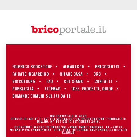
EDIBRICO BOOKSTORE
ALMANACCO
BRICOCENTRI
FAIDATE INGIARDINO
RIFARE CASA
CRC
BRICOYOUNG
FAQ
CHI SIAMO
CONTATTI
PUBBLICITÀ
SITEMAP
IDEE, PROGETTI, GUIDE
DOMANDE COMUNI SUL FAI DA TE
BRICOPORTALE © 2026
BRICOPORTALE.IT È TESTATA GIORNALISTICA REGISTRAZIONE TRIBUNALE DI
MILANO, N° 467 DEL 17 SETTEMBRE 2010.
COPYRIGHT ©2026 EDIBRICO SRL - VIALE EMILIO CALDARA, 44 - 20122
MILANO P.IVA 12980140151. DIRETTORE EDITORIALE RESPONSABILE: NICLA DE
CAROLIS