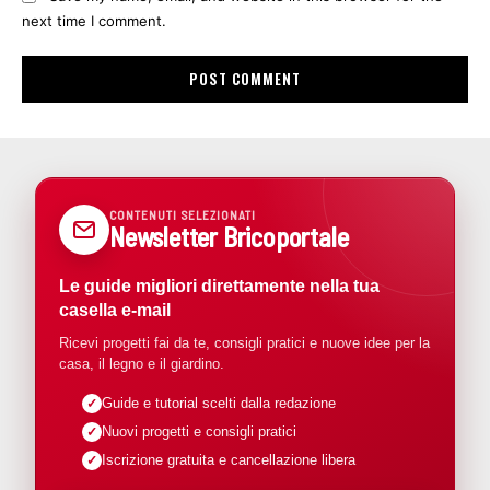
next time I comment.
CONTENUTI SELEZIONATI
Newsletter Bricoportale
Le guide migliori direttamente nella tua
casella e-mail
Ricevi progetti fai da te, consigli pratici e nuove idee per la
casa, il legno e il giardino.
Guide e tutorial scelti dalla redazione
Nuovi progetti e consigli pratici
Iscrizione gratuita e cancellazione libera