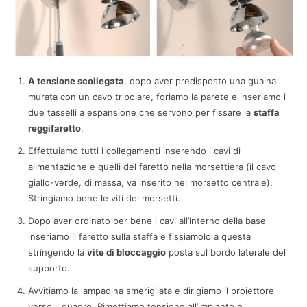
A tensione scollegata
, dopo aver predisposto una guaina
murata con un cavo tripolare, foriamo la parete e inseriamo i
due tasselli a espansione che servono per fissare la
staffa
reggifaretto
.
Effettuiamo tutti i collegamenti inserendo i cavi di
alimentazione e quelli del faretto nella morsettiera (il cavo
giallo-verde, di massa, va inserito nel morsetto centrale).
Stringiamo bene le viti dei morsetti.
Dopo aver ordinato per bene i cavi all’interno della base
inseriamo il faretto sulla staffa e fissiamolo a questa
stringendo la
vite di bloccaggio
posta sul bordo laterale del
supporto.
Avvitiamo la lampadina smerigliata e dirigiamo il proiettore
verso il quadro. Rimettiamo tensione all’impianto e