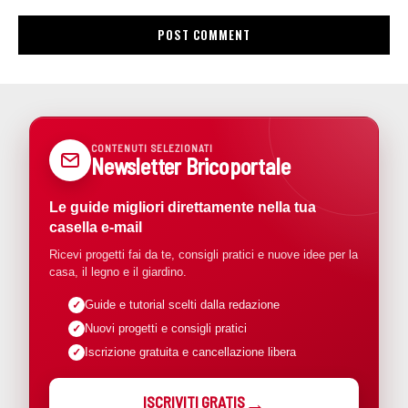
CONTENUTI SELEZIONATI
Newsletter Bricoportale
Le guide migliori direttamente nella tua
casella e-mail
Ricevi progetti fai da te, consigli pratici e nuove idee per la
casa, il legno e il giardino.
Guide e tutorial scelti dalla redazione
Nuovi progetti e consigli pratici
Iscrizione gratuita e cancellazione libera
ISCRIVITI GRATIS