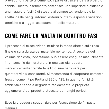
prevedono 1 parte di cemento, 1 parte di calce e da 5 a 6 parti di
sabbia. Questo inserimento conferisce una superiore elasticità e
una maggiore facilità di stesura al composto, rendendolo la
scelta ideale per gli intonaci esterni o interni esposti a variazioni
termiche o a leggeri assestamenti delle murature.
COME FARE LA MALTA IN QUATTRO FASI
Il processo di miscelazione influisce in modo diretto sulla resa
finale e sulla durata del materiale nel tempo. A seconda del
volume richiesto, l’operazione può essere eseguita manualmente
in un secchio da muratore o in una carriola, oppure
meccanicamente tramite l’ausilio di una betoniera per i
quantitativi più consistenti. Si raccomanda di adoperare cemento
fresco, come il tipo Portland 325 o 425, in quanto l’umidità
ambientale tende a degradare rapidamente le proprietà
agglomeranti del prodotto stoccato per lunghi periodi.
Ecco la procedura sequenziale per l’esecuzione dell’impasto
manuale: