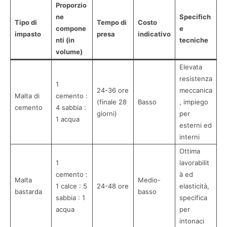
Proporzio
ne
Specifich
Tipo di
Tempo di
Costo
compone
e
impasto
presa
indicativo
nti (in
tecniche
volume)
Elevata
resistenza
1
24-36 ore
meccanica
Malta di
cemento :
(finale 28
Basso
, impiego
cemento
4 sabbia :
giorni)
per
1 acqua
esterni ed
interni
Ottima
1
lavorabilit
cemento :
à ed
Malta
Medio-
1 calce : 5
24-48 ore
elasticità,
bastarda
basso
sabbia : 1
specifica
acqua
per
intonaci