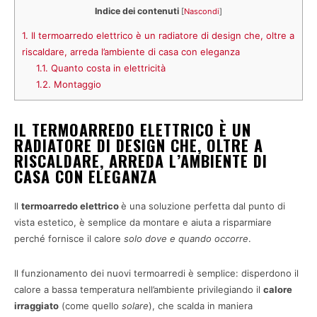
Indice dei contenuti
[
Nascondi
]
1.
Il termoarredo elettrico è un radiatore di design che, oltre a
riscaldare, arreda l’ambiente di casa con eleganza
1.1.
Quanto costa in elettricità
1.2.
Montaggio
IL TERMOARREDO ELETTRICO È UN
RADIATORE DI DESIGN CHE, OLTRE A
RISCALDARE, ARREDA L’AMBIENTE DI
CASA CON ELEGANZA
Il
termoarredo elettrico
è una soluzione perfetta dal punto di
vista estetico, è semplice da montare e aiuta a risparmiare
perché fornisce il calore
solo dove e quando occorre
.
Il funzionamento dei nuovi termoarredi è semplice: disperdono il
calore a bassa temperatura nell’ambiente privilegiando il
calore
irraggiato
(come quello
solare
), che scalda in maniera