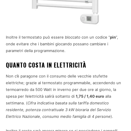
Inoltre il termostato può essere
bloccato
con un codice “
pin
”,
onde evitare che i bambini giocando possano cambiare i
parametri della programmazione.
QUANTO COSTA IN ELETTRICITÀ
Non c’è paragone con il consumo delle vecchie stufette
elettriche; grazie al termostato programmabile, accendendo un
termoarredo da 500 Watt in inverno per due ore al giorno, la
spesa per l’elettricità salirà soltanto di
1,75 / 1,40 euro
alla
settimana. (
Cifra indicativa basata sulla tariffa domestico
residente, potenza contrattuale 3 kW bioraria del Servizio
Elettrico Nazionale, consumo medio famiglia di 4 persone
).
Inoltre il costo sarà ancora minore se si possiedono i
pannelli