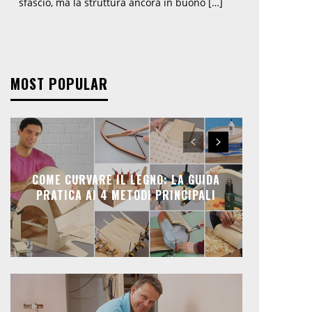
sfascio, ma la struttura ancora in buono […]
MOST POPULAR
COME CURVARE IL LEGNO: LA GUIDA
PRATICA AI 4 METODI PRINCIPALI