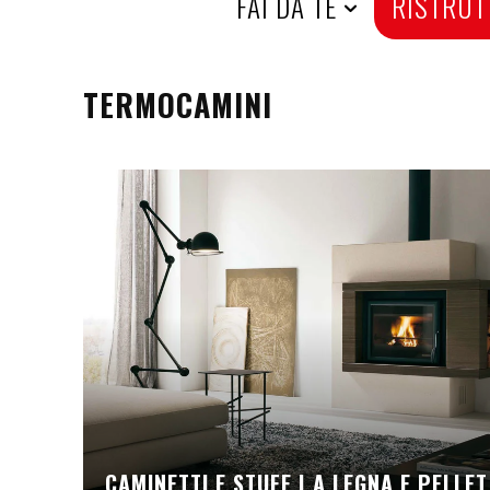
H
FAI DA TE
RISTRUT
O
TERMOCAMINI
M
E
CAMINETTI E STUFE | A LEGNA E PELLET