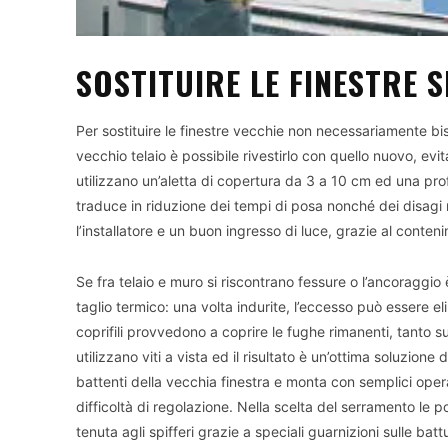
SOSTITUIRE LE FINESTRE 
Per sostituire le finestre vecchie non necessariamente bis
vecchio telaio è possibile rivestirlo con quello nuovo, ev
utilizzano un’aletta di copertura da 3 a 10 cm ed una prof
traduce in riduzione dei tempi di posa nonché dei disagi n
l’installatore e un buon ingresso di luce, grazie al conten
Se fra telaio e muro si riscontrano fessure o l’ancoraggio
taglio termico: una volta indurite, l’eccesso può essere eli
coprifili provvedono a coprire le fughe rimanenti, tanto s
utilizzano viti a vista ed il risultato è un’ottima soluzione 
battenti della vecchia finestra e monta con semplici ope
difficoltà di regolazione. Nella scelta del serramento le p
tenuta agli spifferi grazie a speciali guarnizioni sulle batt