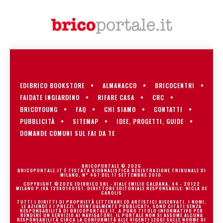
EDIBRICO BOOKSTORE
ALMANACCO
BRICOCENTRI
FAIDATE INGIARDINO
RIFARE CASA
CRC
BRICOYOUNG
FAQ
CHI SIAMO
CONTATTI
PUBBLICITÀ
SITEMAP
IDEE, PROGETTI, GUIDE
DOMANDE COMUNI SUL FAI DA TE
BRICOPORTALE © 2026
BRICOPORTALE.IT È TESTATA GIORNALISTICA REGISTRAZIONE TRIBUNALE DI
MILANO, N° 467 DEL 17 SETTEMBRE 2010.
COPYRIGHT ©2026 EDIBRICO SRL - VIALE EMILIO CALDARA, 44 - 20122
MILANO P.IVA 12980140151. DIRETTORE EDITORIALE RESPONSABILE: NICLA DE
CAROLIS
TUTTI I DIRITTI DI PROPRIETÀ LETTERARI ED ARTISTICI RISERVATI. I NOMI,
LE AZIENDE E I PREZZI, EVENTUALMENTE PUBBLICATI, SONO CITATI SENZA
RESPONSABILITÀ DI BRICOPORTALE.IT, A PURO TITOLO INFORMATIVO PER
RENDERE UN SERVIZIO AI NAVIGATORI. IL PORTALE NON SI ASSUME ALCUNA
RESPONSABILITÀ CIRCA LA CONFORMITÀ ALLE VIGENTI LEGGI SULLE NORME DI