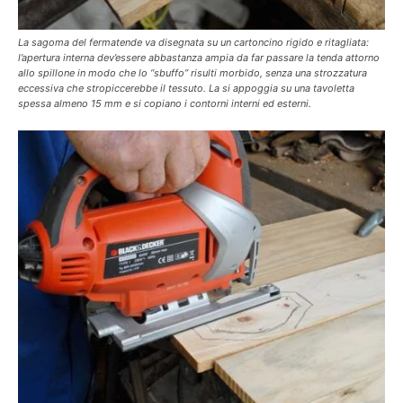
La sagoma del fermatende va disegnata su un cartoncino rigido e ritagliata:
l’apertura interna dev’essere abbastanza ampia da far passare la tenda attorno
allo spillone in modo che lo “sbuffo” risulti morbido, senza una strozzatura
eccessiva che stropiccerebbe il tessuto. La si appoggia su una tavoletta
spessa almeno 15 mm e si copiano i contorni interni ed esterni.