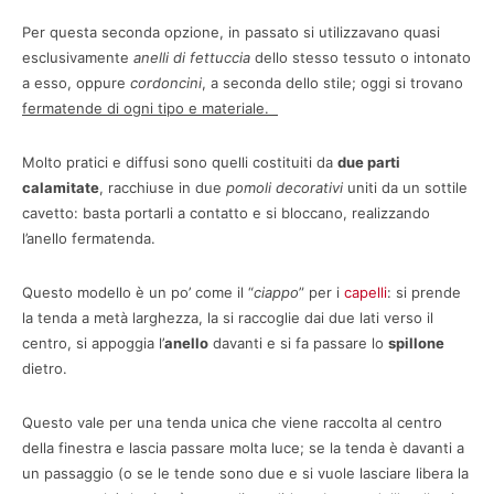
Per questa seconda opzione, in passato si utilizzavano quasi
esclusivamente
anelli di fettuccia
dello stesso tessuto o intonato
a esso, oppure
cordoncini
, a seconda dello stile; oggi si trovano
fermatende di ogni tipo e materiale.
Molto pratici e diffusi sono quelli costituiti da
due parti
calamitate
, racchiuse in due
pomoli
decorativi
uniti da un sottile
cavetto: basta portarli a contatto e si bloccano, realizzando
l’anello fermatenda.
Questo modello è un po’ come il “
ciappo
” per i
capelli
: si prende
la tenda a metà larghezza, la si raccoglie dai due lati verso il
centro, si appoggia l’
anello
davanti e si fa passare lo
spillone
dietro.
Questo vale per una tenda unica che viene raccolta al centro
della finestra e lascia passare molta luce; se la tenda è davanti a
un passaggio (o se le tende sono due e si vuole lasciare libera la