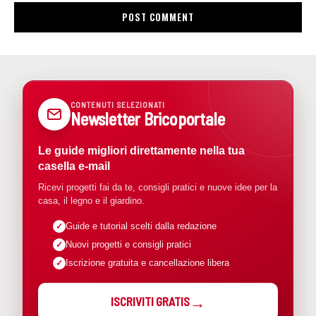
CONTENUTI SELEZIONATI
Newsletter Bricoportale
Le guide migliori direttamente nella tua
casella e-mail
Ricevi progetti fai da te, consigli pratici e nuove idee per la
casa, il legno e il giardino.
Guide e tutorial scelti dalla redazione
Nuovi progetti e consigli pratici
Iscrizione gratuita e cancellazione libera
ISCRIVITI GRATIS