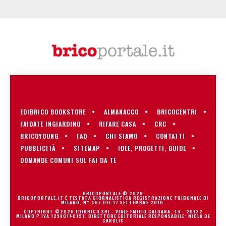
EDIBRICO BOOKSTORE
ALMANACCO
BRICOCENTRI
FAIDATE INGIARDINO
RIFARE CASA
CRC
BRICOYOUNG
FAQ
CHI SIAMO
CONTATTI
PUBBLICITÀ
SITEMAP
IDEE, PROGETTI, GUIDE
DOMANDE COMUNI SUL FAI DA TE
BRICOPORTALE © 2026
BRICOPORTALE.IT È TESTATA GIORNALISTICA REGISTRAZIONE TRIBUNALE DI
MILANO, N° 467 DEL 17 SETTEMBRE 2010.
COPYRIGHT ©2026 EDIBRICO SRL - VIALE EMILIO CALDARA, 44 - 20122
MILANO P.IVA 12980140151. DIRETTORE EDITORIALE RESPONSABILE: NICLA DE
CAROLIS