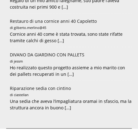
Regalo di un mio amico falegname, suo padre l’aveva
costruita nei primi 900 e […]
Restauro di una cornice anni 40 Capoletto
di gilberto.merlino@45
Cornice anni 40 come è stata trovata, sono state rifatte
tramite calchi di gesso […]
DIVANO DA GIARDINO CON PALLETS
di jessm
Ho realizzato questo progetto assieme a mio marito con
dei pallets recuperati in un […]
Riparazione sedia con cintino
di ciastellan
Una sedia che aveva l’impagliatura oramai in sfascio, ma la
struttura ancora in buono […]