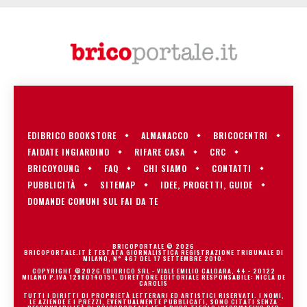
EDIBRICO BOOKSTORE
ALMANACCO
BRICOCENTRI
FAIDATE INGIARDINO
RIFARE CASA
CRC
BRICOYOUNG
FAQ
CHI SIAMO
CONTATTI
PUBBLICITÀ
SITEMAP
IDEE, PROGETTI, GUIDE
DOMANDE COMUNI SUL FAI DA TE
BRICOPORTALE © 2026
BRICOPORTALE.IT È TESTATA GIORNALISTICA REGISTRAZIONE TRIBUNALE DI
MILANO, N° 467 DEL 17 SETTEMBRE 2010.
COPYRIGHT ©2026 EDIBRICO SRL - VIALE EMILIO CALDARA, 44 - 20122
MILANO P.IVA 12980140151. DIRETTORE EDITORIALE RESPONSABILE: NICLA DE
CAROLIS
TUTTI I DIRITTI DI PROPRIETÀ LETTERARI ED ARTISTICI RISERVATI. I NOMI,
LE AZIENDE E I PREZZI, EVENTUALMENTE PUBBLICATI, SONO CITATI SENZA