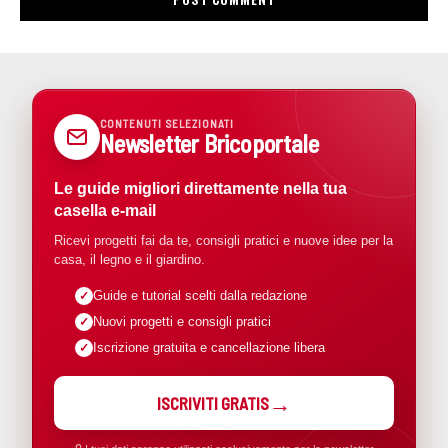
CONTENUTI SELEZIONATI
Newsletter Bricoportale
Le guide migliori direttamente nella tua
casella e-mail
Ricevi progetti fai da te, consigli pratici e nuove idee per la
casa, il legno e il giardino.
Guide e tutorial scelti dalla redazione
Nuovi progetti e consigli pratici
Iscrizione gratuita e cancellazione libera
ISCRIVITI GRATIS