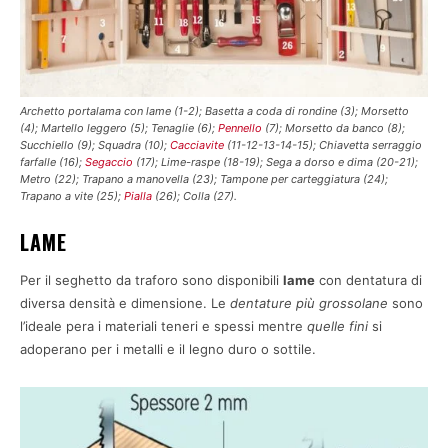
Archetto portalama con lame (1-2); Basetta a coda di rondine (3); Morsetto
(4); Martello leggero (5); Tenaglie (6);
Pennello
(7); Morsetto da banco (8);
Succhiello (9); Squadra (10);
Cacciavite
(11-12-13-14-15); Chiavetta serraggio
farfalle (16);
Segaccio
(17); Lime-raspe (18-19); Sega a dorso e dima (20-21);
Metro (22); Trapano a manovella (23); Tampone per carteggiatura (24);
Trapano a vite (25);
Pialla
(26); Colla (27).
LAME
Per il seghetto da traforo sono disponibili
lame
con dentatura di
diversa densità e dimensione. Le
dentature più grossolane
sono
l’ideale pera i materiali teneri e spessi mentre
quelle fini
si
adoperano per i metalli e il legno duro o sottile.