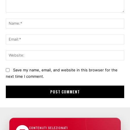
Comment:
Na
Ema
Web
Save my name, email, and website in this browser for the
next time I comment.
CONTENUTI SELEZIONATI