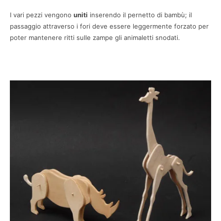
I vari pezzi vengono
uniti
inserendo il pernetto di bambù; il
passaggio attraverso i fori deve essere leggermente forzato per
poter mantenere ritti sulle zampe gli animaletti snodati.