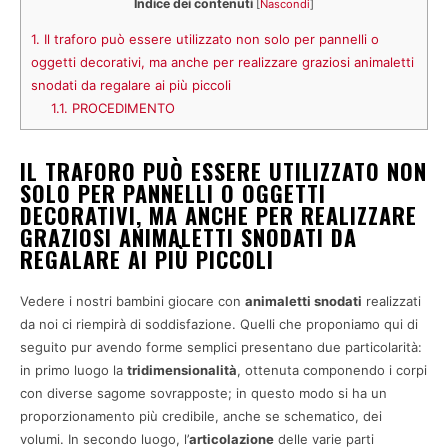
Indice dei contenuti
[
Nascondi
]
1.
Il traforo può essere utilizzato non solo per pannelli o
oggetti decorativi, ma anche per realizzare graziosi animaletti
snodati da regalare ai più piccoli
1.1.
PROCEDIMENTO
IL TRAFORO PUÒ ESSERE UTILIZZATO NON
SOLO PER PANNELLI O OGGETTI
DECORATIVI, MA ANCHE PER REALIZZARE
GRAZIOSI ANIMALETTI SNODATI DA
REGALARE AI PIÙ PICCOLI
Vedere i nostri bambini giocare con
animaletti snodati
realizzati
da noi ci riempirà di soddisfazione. Quelli che proponiamo qui di
seguito pur avendo forme semplici presentano due particolarità:
in primo luogo la
tridimensionalità
, ottenuta componendo i corpi
con diverse sagome sovrapposte; in questo modo si ha un
proporzionamento più credibile, anche se schematico, dei
volumi. In secondo luogo, l’
articolazione
delle varie parti