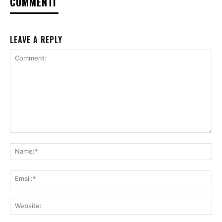
COMMENTI
LEAVE A REPLY
Comment:
Na
Ema
Web