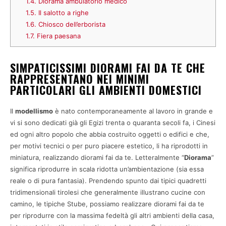
1.4.
Diorama ambulatorio medico
1.5.
Il salotto a righe
1.6.
Chiosco dell’erborista
1.7.
Fiera paesana
SIMPATICISSIMI DIORAMI FAI DA TE CHE
RAPPRESENTANO NEI MINIMI
PARTICOLARI GLI AMBIENTI DOMESTICI
Il
modellismo
è nato contemporaneamente al lavoro in grande e
vi si sono dedicati già gli Egizi trenta o quaranta secoli fa, i Cinesi
ed ogni altro popolo che abbia costruito oggetti o edifici e che,
per motivi tecnici o per puro piacere estetico, li ha riprodotti in
miniatura, realizzando diorami fai da te. Letteralmente “
Diorama
”
significa riprodurre in scala ridotta un’ambientazione (sia essa
reale o di pura fantasia). Prendendo spunto dai tipici quadretti
tridimensionali tirolesi che generalmente illustrano cucine con
camino, le tipiche Stube, possiamo realizzare diorami fai da te
per riprodurre con la massima fedeltà gli altri ambienti della casa,