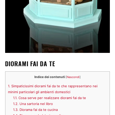
DIORAMI FAI DA TE
Indice dei contenuti
[
Nascondi
]
1.
Simpaticissimi diorami fai da te che rappresentano nei
minimi particolari gli ambienti domestici
1.1.
Cosa serve per realizzare diorami fai da te
1.2.
Una sartoria nel libro
1.3.
Diorama fai da te cucina