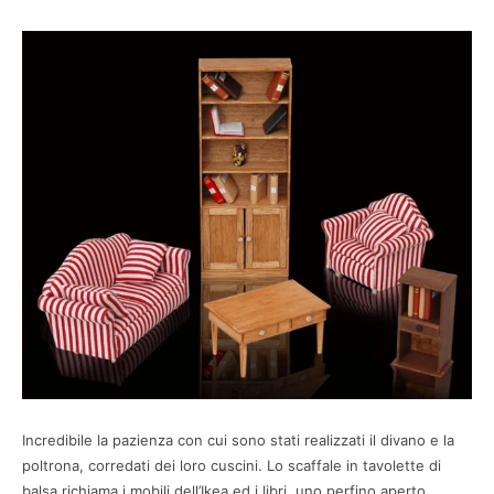
Incredibile la pazienza con cui sono stati realizzati il divano e la
poltrona, corredati dei loro cuscini. Lo scaffale in tavolette di
balsa richiama i mobili dell’Ikea ed i libri, uno perfino aperto,