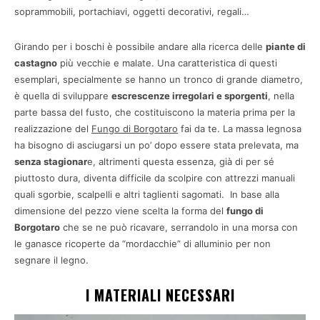
soprammobili, portachiavi, oggetti decorativi, regali…
Girando per i boschi è possibile andare alla ricerca delle
piante di
castagno
più vecchie e malate. Una caratteristica di questi
esemplari, specialmente se hanno un tronco di grande diametro,
è quella di sviluppare
escrescenze irregolari e sporgenti
, nella
parte bassa del fusto, che costituiscono la materia prima per la
realizzazione del
Fungo di Borgotaro
fai da te. La massa legnosa
ha bisogno di asciugarsi un po’ dopo essere stata prelevata, ma
senza stagionar
e, altrimenti questa essenza, già di per sé
piuttosto dura, diventa difficile da scolpire con attrezzi manuali
quali sgorbie, scalpelli e altri taglienti sagomati. In base alla
dimensione del pezzo viene scelta la forma del
fungo di
Borgotaro
che se ne può ricavare, serrandolo in una morsa con
le ganasce ricoperte da “mordacchie” di alluminio per non
segnare il legno.
I MATERIALI NECESSARI