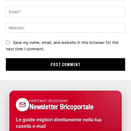
Ema
Web
Save my name, email, and website in this browser for the
next time I comment.
CONTENUTI SELEZIONATI
Newsletter Bricoportale
Le guide migliori direttamente nella tua
casella e-mail