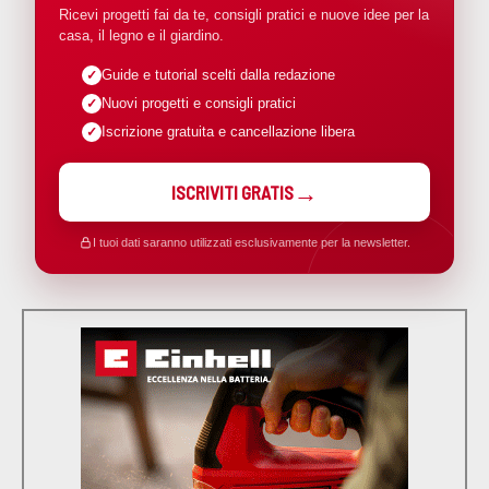
Ricevi progetti fai da te, consigli pratici e nuove idee per la
casa, il legno e il giardino.
Guide e tutorial scelti dalla redazione
Nuovi progetti e consigli pratici
Iscrizione gratuita e cancellazione libera
ISCRIVITI GRATIS
I tuoi dati saranno utilizzati esclusivamente per la newsletter.