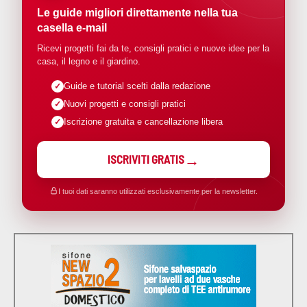
Le guide migliori direttamente nella tua
casella e-mail
Ricevi progetti fai da te, consigli pratici e nuove idee per la
casa, il legno e il giardino.
Guide e tutorial scelti dalla redazione
Nuovi progetti e consigli pratici
Iscrizione gratuita e cancellazione libera
ISCRIVITI GRATIS
I tuoi dati saranno utilizzati esclusivamente per la newsletter.