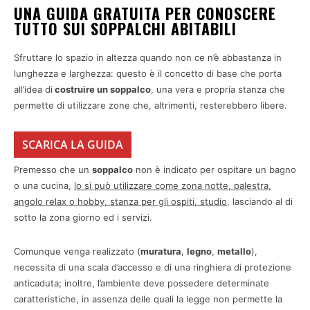
UNA GUIDA GRATUITA PER CONOSCERE
TUTTO SUI SOPPALCHI ABITABILI
Sfruttare lo spazio in altezza quando non ce n’è abbastanza in
lunghezza e larghezza: questo è il concetto di base che porta
all’idea di
costruire un soppalco
, una vera e propria stanza che
permette di utilizzare zone che, altrimenti, resterebbero libere.
SCARICA LA GUIDA
Premesso che un
soppalco
non è indicato per ospitare un bagno
o una cucina,
lo si può utilizzare come zona notte, palestra,
angolo relax o hobby, stanza per gli ospiti, studio
, lasciando al di
sotto la zona giorno ed i servizi.
Comunque venga realizzato (
muratura
,
legno
,
metallo
),
necessita di una scala d’accesso e di una ringhiera di protezione
anticaduta; inoltre, l’ambiente deve possedere determinate
caratteristiche, in assenza delle quali la legge non permette la