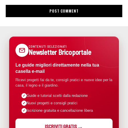
CONTENUTI SELEZIONATI
Newsletter Bricoportale
Le guide migliori direttamente nella tua
casella e-mail
Ricevi progetti fai da te, consigli pratici e nuove idee per la
casa, il legno e il giardino.
Guide e tutorial scelti dalla redazione
Nuovi progetti e consigli pratici
Iscrizione gratuita e cancellazione libera
ISCRIVITI GRATIS