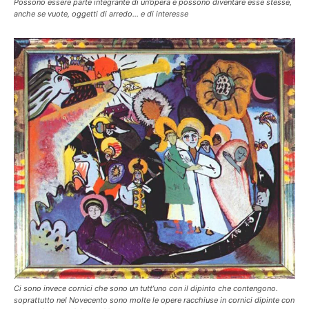
Possono essere parte integrante di un’opera e possono diventare esse stesse,
anche se vuote, oggetti di arredo… e di interesse
Ci sono invece cornici che sono un tutt’uno con il dipinto che contengono.
soprattutto nel Novecento sono molte le opere racchiuse in cornici dipinte con