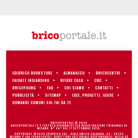
EDIBRICO BOOKSTORE
ALMANACCO
BRICOCENTRI
FAIDATE INGIARDINO
RIFARE CASA
CRC
BRICOYOUNG
FAQ
CHI SIAMO
CONTATTI
PUBBLICITÀ
SITEMAP
IDEE, PROGETTI, GUIDE
DOMANDE COMUNI SUL FAI DA TE
BRICOPORTALE © 2026
BRICOPORTALE.IT È TESTATA GIORNALISTICA REGISTRAZIONE TRIBUNALE DI
MILANO, N° 467 DEL 17 SETTEMBRE 2010.
COPYRIGHT ©2026 EDIBRICO SRL - VIALE EMILIO CALDARA, 44 - 20122
MILANO P.IVA 12980140151. DIRETTORE EDITORIALE RESPONSABILE: NICLA DE