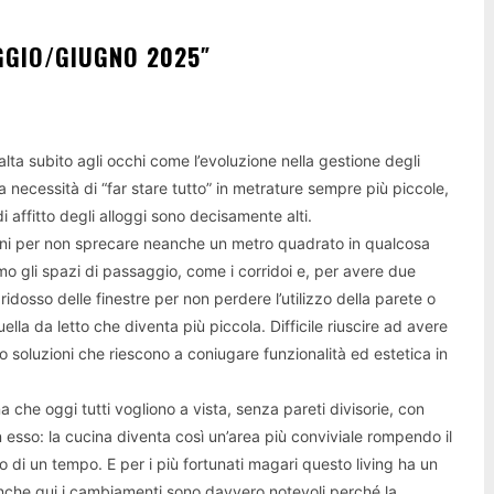
GGIO/GIUGNO 2025″
 salta subito agli occhi come l’evoluzione nella gestione degli
 necessità di “far stare tutto” in metrature sempre più piccole,
i affitto degli alloggi sono decisamente alti.
erni per non sprecare neanche un metro quadrato in qualcosa
mo gli spazi di passaggio, come i corridoi e, per avere due
idosso delle finestre per non perdere l’utilizzo della parete o
la da letto che diventa più piccola. Difficile riuscire ad avere
o soluzioni che riescono a coniugare funzionalità ed estetica in
a che oggi tutti vogliono a vista, senza pareti divisorie, con
n esso: la cucina diventa così un’area più conviviale rompendo il
 di un tempo. E per i più fortunati magari questo living ha un
 anche qui i cambiamenti sono davvero notevoli perché la