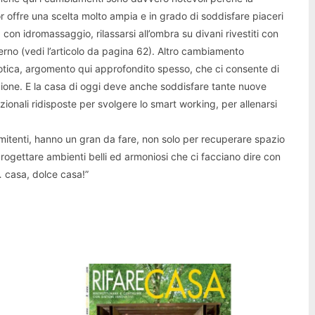
or offre una scelta molto ampia e in grado di soddisfare piaceri
con idromassaggio, rilassarsi all’ombra su divani rivestiti con
terno (vedi l’articolo da pagina 62). Altro cambiamento
motica, argomento qui approfondito spesso, che ci consente di
zione. E la casa di oggi deve anche soddisfare tante nuove
zionali ridisposte per svolgere lo smart working, per allenarsi
ommitenti, hanno un gran da fare, non solo per recuperare spazio
rogettare ambienti belli ed armoniosi che ci facciano dire con
… casa, dolce casa!”