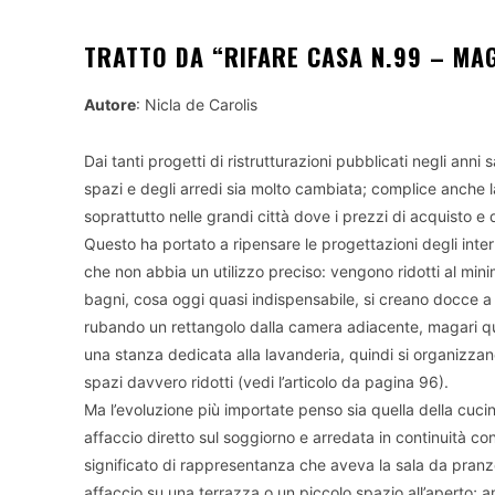
TRATTO DA “RIFARE CASA N.99 – MA
Autore
: Nicla de Carolis
Dai tanti progetti di ristrutturazioni pubblicati negli anni
spazi e degli arredi sia molto cambiata; complice anche la
soprattutto nelle grandi città dove i prezzi di acquisto e d
Questo ha portato a ripensare le progettazioni degli int
che non abbia un utilizzo preciso: vengono ridotti al mini
bagni, cosa oggi quasi indispensabile, si creano docce a r
rubando un rettangolo dalla camera adiacente, magari quel
una stanza dedicata alla lavanderia, quindi si organizzan
spazi davvero ridotti (vedi l’articolo da pagina 96).
Ma l’evoluzione più importate penso sia quella della cucin
affaccio diretto sul soggiorno e arredata in continuità co
significato di rappresentanza che aveva la sala da pranzo
affaccio su una terrazza o un piccolo spazio all’aperto;