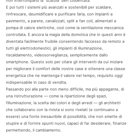
non interrompano la “scatola“ ben coibentata.
E poi tutti i sistemi più avanzati e sostenibili per scaldare,
rinfrescare, deumidificare e purificare l’aria, con impianti a
pavimento, a parete, canalizzati, split e fan coil, alimentati a
pompa di calore elettriche, così come la ventilazione meccanica
controllata. E ancora la magia della domotica che in questi anni è
diventata facilmente fruibile consentendo l’accesso da remoto a
tutti gli elettrodomestici, gli impianti di illuminazione,
riscaldamento, videosorveglianza, semplicemente dallo
smartphone. Questo solo per citare gli interventi da cui iniziare
per migliorare il comfort delle nostre case e ottenere una classe
energetica che ne mantenga il valore nel tempo, requisito oggi
indispensabile in caso di vendita.
Passando poi alla parte non meno difficile, ma più appagante, di
una ristrutturazione — come la ripartizione degli spazi,
l’illuminazione, la scelta dei colori e degli arredi — gli architetti
che collaborano con la rivista si sono rivelati (e continuano a
essere) una fonte inesauribile di possibilità, che non smette di
stupire e di fornire spunti nuovi, capaci di far desiderare, finanze
permettendo, il cambiamento.