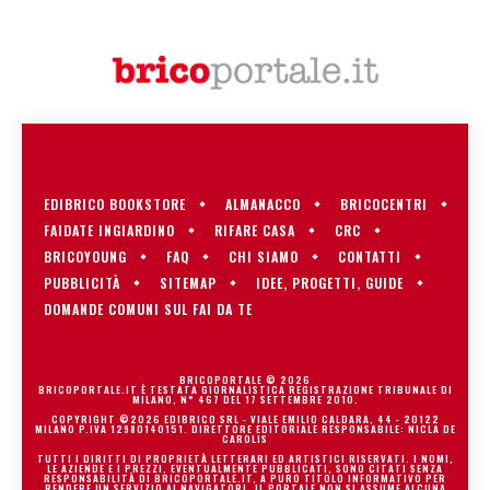
EDIBRICO BOOKSTORE
ALMANACCO
BRICOCENTRI
FAIDATE INGIARDINO
RIFARE CASA
CRC
BRICOYOUNG
FAQ
CHI SIAMO
CONTATTI
PUBBLICITÀ
SITEMAP
IDEE, PROGETTI, GUIDE
DOMANDE COMUNI SUL FAI DA TE
BRICOPORTALE © 2026
BRICOPORTALE.IT È TESTATA GIORNALISTICA REGISTRAZIONE TRIBUNALE DI
MILANO, N° 467 DEL 17 SETTEMBRE 2010.
COPYRIGHT ©2026 EDIBRICO SRL - VIALE EMILIO CALDARA, 44 - 20122
MILANO P.IVA 12980140151. DIRETTORE EDITORIALE RESPONSABILE: NICLA DE
CAROLIS
TUTTI I DIRITTI DI PROPRIETÀ LETTERARI ED ARTISTICI RISERVATI. I NOMI,
LE AZIENDE E I PREZZI, EVENTUALMENTE PUBBLICATI, SONO CITATI SENZA
RESPONSABILITÀ DI BRICOPORTALE.IT, A PURO TITOLO INFORMATIVO PER
RENDERE UN SERVIZIO AI NAVIGATORI. IL PORTALE NON SI ASSUME ALCUNA