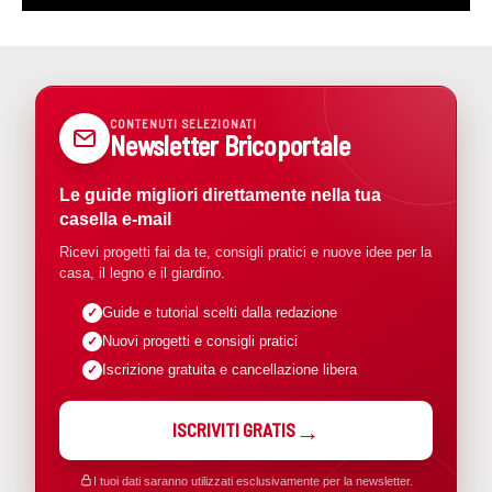
CONTENUTI SELEZIONATI
Newsletter Bricoportale
Le guide migliori direttamente nella tua
casella e-mail
Ricevi progetti fai da te, consigli pratici e nuove idee per la
casa, il legno e il giardino.
Guide e tutorial scelti dalla redazione
Nuovi progetti e consigli pratici
Iscrizione gratuita e cancellazione libera
ISCRIVITI GRATIS
I tuoi dati saranno utilizzati esclusivamente per la newsletter.