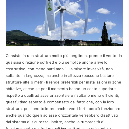
Consiste in una struttura molto più longilinea, prende il vento da
qualsiasi direzione soffi ed è più semplice anche a livello
costruttivo, con meno parti mobili. La minore invasività, non
soltanto in larghezza, ma anche in altezza (possono bastare
strutture alte 6 metri) li rende preferibili per installazioni in zone
abitative, anche se per il momento hanno un costo superiore
rispetto a quelli ad asse orizzontale e risultano meno efficienti;
quest’ultimo aspetto è compensato dal fatto che, con la loro
struttura, possono tollerare anche venti forti, perciò funzionare
anche quando quelli ad asse orizzontale verrebbero disattivati
dal sistema di sicurezza. Inoltre, anche la rumorosità di
funzionamento è inferiore agli impianti ad asse orizzontale,