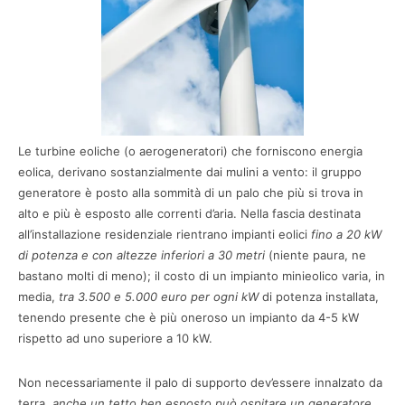
Le turbine eoliche (o aerogeneratori) che forniscono energia
eolica, derivano sostanzialmente dai mulini a vento: il gruppo
generatore è posto alla sommità di un palo che più si trova in
alto e più è esposto alle correnti d’aria. Nella fascia destinata
all’installazione residenziale rientrano impianti eolici
fino a 20 kW
di potenza e con altezze inferiori a 30 metri
(niente paura, ne
bastano molti di meno); il costo di un impianto minieolico varia, in
media,
tra 3.500 e 5.000 euro per ogni kW
di potenza installata,
tenendo presente che è più oneroso un impianto da 4-5 kW
rispetto ad uno superiore a 10 kW.
Non necessariamente il palo di supporto dev’essere innalzato da
terra,
anche un tetto ben esposto può ospitare un generatore