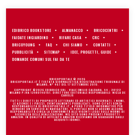
EDIBRICO BOOKSTORE
ALMANACCO
BRICOCENTRI
FAIDATE INGIARDINO
RIFARE CASA
CRC
BRICOYOUNG
FAQ
CHI SIAMO
CONTATTI
PUBBLICITÀ
SITEMAP
IDEE, PROGETTI, GUIDE
DOMANDE COMUNI SUL FAI DA TE
BRICOPORTALE © 2026
BRICOPORTALE.IT È TESTATA GIORNALISTICA REGISTRAZIONE TRIBUNALE DI
MILANO, N° 467 DEL 17 SETTEMBRE 2010.
COPYRIGHT ©2026 EDIBRICO SRL - VIALE EMILIO CALDARA, 44 - 20122
MILANO P.IVA 12980140151. DIRETTORE EDITORIALE RESPONSABILE: NICLA DE
CAROLIS
TUTTI I DIRITTI DI PROPRIETÀ LETTERARI ED ARTISTICI RISERVATI. I NOMI,
LE AZIENDE E I PREZZI, EVENTUALMENTE PUBBLICATI, SONO CITATI SENZA
RESPONSABILITÀ DI BRICOPORTALE.IT, A PURO TITOLO INFORMATIVO PER
RENDERE UN SERVIZIO AI NAVIGATORI. IL PORTALE NON SI ASSUME ALCUNA
RESPONSABILITÀ CIRCA LA CONFORMITÀ ALLE VIGENTI LEGGI SULLE NORME DI
SICUREZZA DELLE REALIZZAZIONI. NEL SITO SONO PRESENTI PRODOTTI
AMAZON; IN QUALITÀ DI AFFILIATO AMAZON RICEVIAMO UN GUADAGNO DAGLI
ACQUISTI IDONEI.