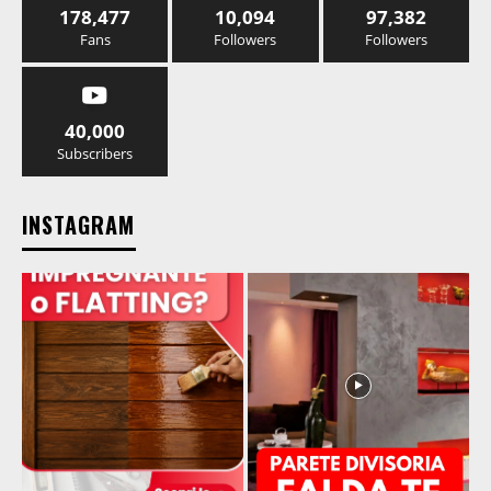
178,477
10,094
97,382
Fans
Followers
Followers
40,000
Subscribers
INSTAGRAM