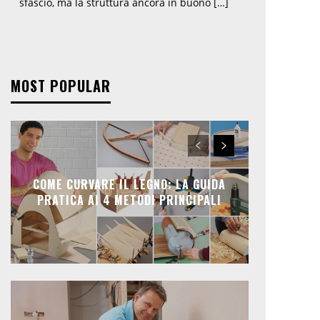
sfascio, ma la struttura ancora in buono […]
MOST POPULAR
COME CURVARE IL LEGNO: LA GUIDA
PRATICA AI 4 METODI PRINCIPALI