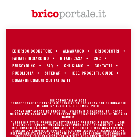
EDIBRICO BOOKSTORE
ALMANACCO
BRICOCENTRI
FAIDATE INGIARDINO
RIFARE CASA
CRC
BRICOYOUNG
FAQ
CHI SIAMO
CONTATTI
PUBBLICITÀ
SITEMAP
IDEE, PROGETTI, GUIDE
DOMANDE COMUNI SUL FAI DA TE
BRICOPORTALE © 2026
BRICOPORTALE.IT È TESTATA GIORNALISTICA REGISTRAZIONE TRIBUNALE DI
MILANO, N° 467 DEL 17 SETTEMBRE 2010.
COPYRIGHT ©2026 EDIBRICO SRL - VIALE EMILIO CALDARA, 44 - 20122
MILANO P.IVA 12980140151. DIRETTORE EDITORIALE RESPONSABILE: NICLA DE
CAROLIS
TUTTI I DIRITTI DI PROPRIETÀ LETTERARI ED ARTISTICI RISERVATI. I NOMI,
LE AZIENDE E I PREZZI, EVENTUALMENTE PUBBLICATI, SONO CITATI SENZA
RESPONSABILITÀ DI BRICOPORTALE.IT, A PURO TITOLO INFORMATIVO PER
RENDERE UN SERVIZIO AI NAVIGATORI. IL PORTALE NON SI ASSUME ALCUNA
RESPONSABILITÀ CIRCA LA CONFORMITÀ ALLE VIGENTI LEGGI SULLE NORME DI
SICUREZZA DELLE REALIZZAZIONI. NEL SITO SONO PRESENTI PRODOTTI