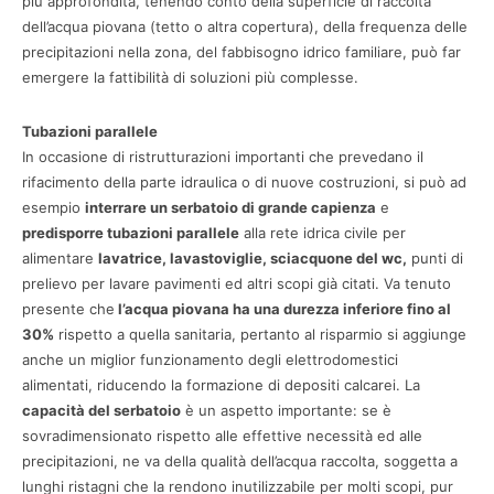
più approfondita, tenendo conto della superficie di raccolta
dell’acqua piovana (tetto o altra copertura), della frequenza delle
precipitazioni nella zona, del fabbisogno idrico familiare, può far
emergere la fattibilità di soluzioni più complesse.
Tubazioni parallele
In occasione di ristrutturazioni importanti che prevedano il
rifacimento della parte idraulica o di nuove costruzioni, si può ad
esempio
interrare un serbatoio di grande capienza
e
predisporre tubazioni parallele
alla rete idrica civile per
alimentare
lavatrice, lavastoviglie, sciacquone del wc,
punti di
prelievo per lavare pavimenti ed altri scopi già citati. Va tenuto
presente che
l’acqua piovana ha una durezza inferiore fino al
30%
rispetto a quella sanitaria, pertanto al risparmio si aggiunge
anche un miglior funzionamento degli elettrodomestici
alimentati, riducendo la formazione di depositi calcarei. La
capacità del serbatoio
è un aspetto importante: se è
sovradimensionato rispetto alle effettive necessità ed alle
precipitazioni, ne va della qualità dell’acqua raccolta, soggetta a
lunghi ristagni che la rendono inutilizzabile per molti scopi, pur