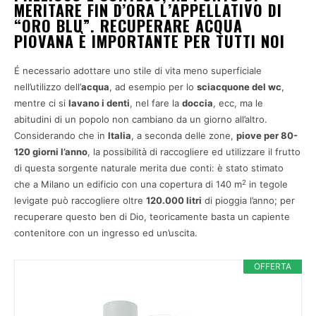
MERITARE FIN D’ORA L’APPELLATIVO DI
“ORO BLU”. RECUPERARE ACQUA
PIOVANA È IMPORTANTE PER TUTTI NOI
É necessario adottare uno stile di vita meno superficiale
nell’utilizzo dell’
acqua
, ad esempio per lo
sciacquone del wc
,
mentre ci si
lavano i denti
, nel fare la
doccia
, ecc, ma le
abitudini di un popolo non cambiano da un giorno all’altro.
Considerando che in
Italia
, a seconda delle zone,
piove per 80-
120 giorni l’anno
, la possibilità di raccogliere ed utilizzare il frutto
di questa sorgente naturale merita due conti: è stato stimato
2
che a Milano un edificio con una copertura di 140 m
in tegole
levigate può raccogliere oltre
120.000 litri
di pioggia l’anno; per
recuperare questo ben di Dio, teoricamente basta un capiente
contenitore con un ingresso ed un’uscita.
OFFERTA