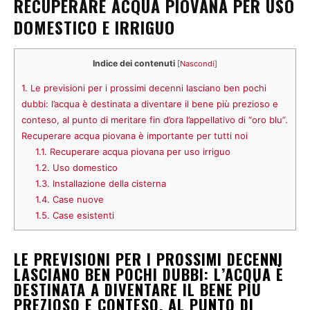
RECUPERARE ACQUA PIOVANA PER USO
DOMESTICO E IRRIGUO
Indice dei contenuti
[
Nascondi
]
1.
Le previsioni per i prossimi decenni lasciano ben pochi
dubbi: l’acqua è destinata a diventare il bene più prezioso e
conteso, al punto di meritare fin d’ora l’appellativo di “oro blu”.
Recuperare acqua piovana è importante per tutti noi
1.1.
Recuperare acqua piovana per uso irriguo
1.2.
Uso domestico
1.3.
Installazione della cisterna
1.4.
Case nuove
1.5.
Case esistenti
LE PREVISIONI PER I PROSSIMI DECENNI
LASCIANO BEN POCHI DUBBI: L’ACQUA È
DESTINATA A DIVENTARE IL BENE PIÙ
PREZIOSO E CONTESO, AL PUNTO DI